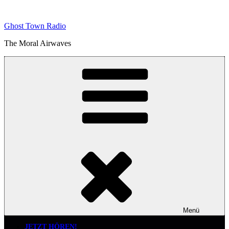
Zum
Inhalt
Ghost Town Radio
springen
The Moral Airwaves
Menü
JETZT HÖREN!