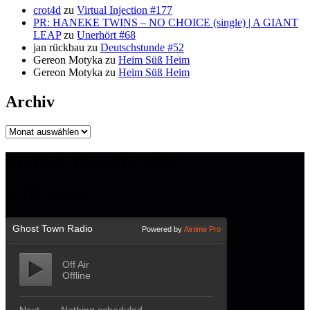
crot4d
zu
Virtual Injection #177
PR: HANEKE TWINS – NO CHOICE (single) | A GIANT
LEAP
zu
Unerhört #68
jan rückbau
zu
Deutschstunde #52
Gereon Motyka
zu
Heim Süß Heim
Gereon Motyka
zu
Heim Süß Heim
Archiv
Archiv
LISTEN TO GTR NOW!
GTR hören