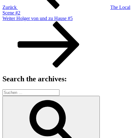
Zurück
The Local
Scene #2
Nächster
Weiter
Holger von und zu Hause #5
Beitrag
Search the archives:
Suche
nach:
Suchen