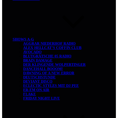
SHOWS A-G
AGGRAR NIEDERHOF RADIO
ALEX HELLCAT’S COFFIN CLUB
AVOCADO
BLUTGRÄTSCHE 05 RADIO
BRAIN DAMAGE
DER KLINGENDE WOLPERTINGER
DANCEHALL BOOOM!
DAWNING OF A NEW ERROR
DEUTSCHSTUNDE
DEVIANT DISCO
ECLECTIC STYLES MIT DJ PEE
ER-EM ON AIR
FLAKE
FRIDAY NIGHT LIVE