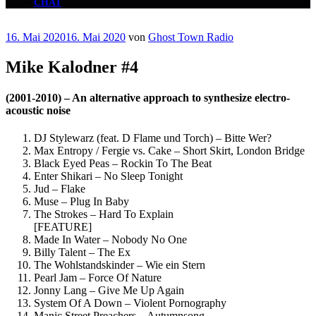
CHAT
Veröffentlicht
16. Mai 2020
16. Mai 2020
von
Ghost Town Radio
am
Mike Kalodner #4
(2001-2010) – An alternative approach to synthesize electro-
acoustic noise
DJ Stylewarz (feat. D Flame und Torch) – Bitte Wer?
Max Entropy / Fergie vs. Cake – Short Skirt, London Bridge
Black Eyed Peas – Rockin To The Beat
Enter Shikari – No Sleep Tonight
Jud – Flake
Muse – Plug In Baby
The Strokes – Hard To Explain
[FEATURE]
Made In Water – Nobody No One
Billy Talent – The Ex
The Wohlstandskinder – Wie ein Stern
Pearl Jam – Force Of Nature
Jonny Lang – Give Me Up Again
System Of A Down – Violent Pornography
Manic Street Preachers – Autumnsong