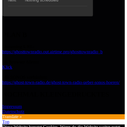
PLAN B
Streaming URL:
https://ghosttownradio.out.airtime.pro/ghosttownradio_b
Im Browser hören:
Klick
Mit SONOS verbinden:
https://ghost-town-radio.de/ghost-town-radio-ueber-sonos-hoeren/
NOCHMAL KLEINGEDRUCKTES
Impressum
Datenschutz
Translate »
Top
Diese Website benutzt Cookies. Wenn du die Website weiter nutzt,