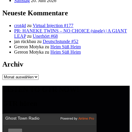
Samstag
20. Juni 2026
Neueste Kommentare
crot4d
zu
Virtual Injection #177
PR: HANEKE TWINS – NO CHOICE (single) | A GIANT
LEAP
zu
Unerhört #68
jan rückbau
zu
Deutschstunde #52
Gereon Motyka
zu
Heim Süß Heim
Gereon Motyka
zu
Heim Süß Heim
Archiv
Archiv
LISTEN TO GTR NOW!
GTR hören