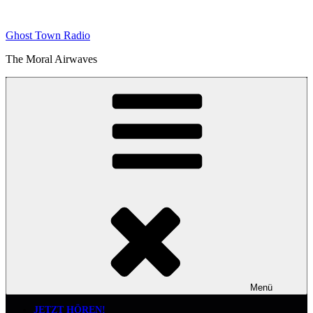
Zum
Inhalt
Ghost Town Radio
springen
The Moral Airwaves
Menü
JETZT HÖREN!