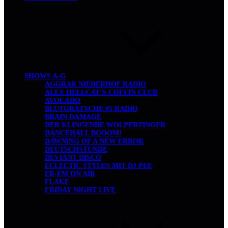
SHOWS A-G
AGGRAR NIEDERHOF RADIO
ALEX HELLCAT’S COFFIN CLUB
AVOCADO
BLUTGRÄTSCHE 05 RADIO
BRAIN DAMAGE
DER KLINGENDE WOLPERTINGER
DANCEHALL BOOOM!
DAWNING OF A NEW ERROR
DEUTSCHSTUNDE
DEVIANT DISCO
ECLECTIC STYLES MIT DJ PEE
ER-EM ON AIR
FLAKE
FRIDAY NIGHT LIVE