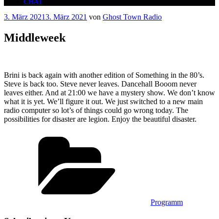
CHAT
Veröffentlicht
3. März 2021
3. März 2021
von
Ghost Town Radio
am
Middleweek
Brini is back again with another edition of Something in the 80’s.
Steve is back too. Steve never leaves. Dancehall Booom never
leaves either. And at 21:00 we have a mystery show. We don’t know
what it is yet. We’ll figure it out. We just switched to a new main
radio computer so lot’s of things could go wrong today. The
possibilities for disaster are legion. Enjoy the beautiful disaster.
Kategorien
Programm