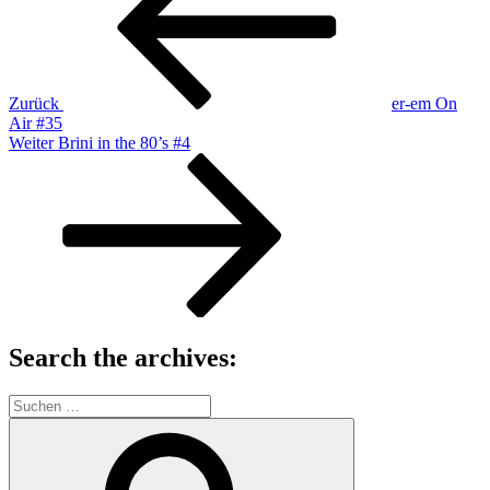
Zurück
er-em On
Air #35
Nächster
Weiter
Brini in the 80’s #4
Beitrag
Search the archives:
Suche
nach:
Suchen