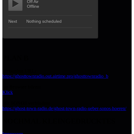
PLAN B
Streaming URL:
https://ghosttownradio.out.airtime.pro/ghosttownradio_b
Im Browser hören:
Klick
Mit SONOS verbinden:
https://ghost-town-radio.de/ghost-town-radio-ueber-sonos-hoeren/
NOCHMAL KLEINGEDRUCKTES
Impressum