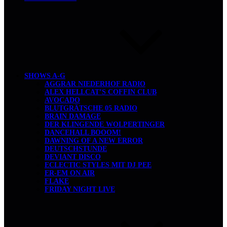
SHOWS A-G
AGGRAR NIEDERHOF RADIO
ALEX HELLCAT’S COFFIN CLUB
AVOCADO
BLUTGRÄTSCHE 05 RADIO
BRAIN DAMAGE
DER KLINGENDE WOLPERTINGER
DANCEHALL BOOOM!
DAWNING OF A NEW ERROR
DEUTSCHSTUNDE
DEVIANT DISCO
ECLECTIC STYLES MIT DJ PEE
ER-EM ON AIR
FLAKE
FRIDAY NIGHT LIVE