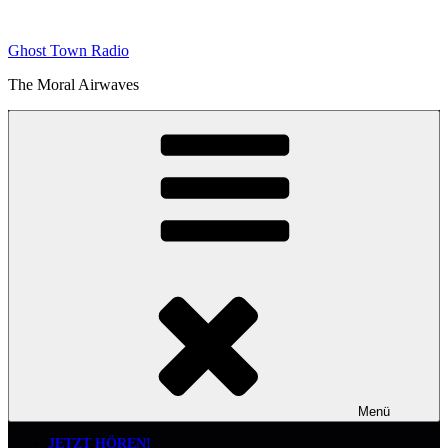
Zum
Inhalt
Ghost Town Radio
springen
The Moral Airwaves
Menü
JETZT HÖREN!