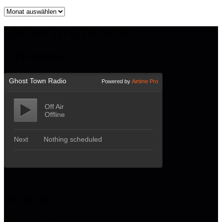
Archiv
LISTEN TO GTR NOW!
GTR hören
PLAN B
Streaming URL: