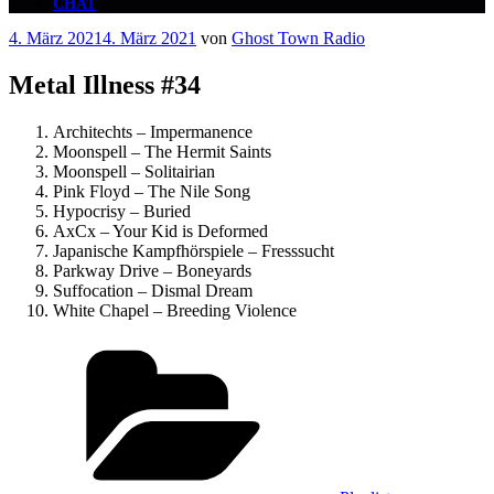
CHAT
Veröffentlicht
4. März 2021
4. März 2021
von
Ghost Town Radio
am
Metal Illness #34
Architechts – Impermanence
Moonspell – The Hermit Saints
Moonspell – Solitairian
Pink Floyd – The Nile Song
Hypocrisy – Buried
AxCx – Your Kid is Deformed
Japanische Kampfhörspiele – Fresssucht
Parkway Drive – Boneyards
Suffocation – Dismal Dream
White Chapel – Breeding Violence
Kategorien