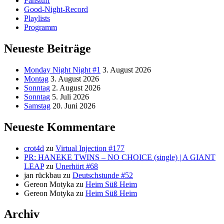
Fanstuff
Good-Night-Record
Playlists
Programm
Neueste Beiträge
Monday Night Night #1
3. August 2026
Montag
3. August 2026
Sonntag
2. August 2026
Sonntag
5. Juli 2026
Samstag
20. Juni 2026
Neueste Kommentare
crot4d
zu
Virtual Injection #177
PR: HANEKE TWINS – NO CHOICE (single) | A GIANT
LEAP
zu
Unerhört #68
jan rückbau
zu
Deutschstunde #52
Gereon Motyka
zu
Heim Süß Heim
Gereon Motyka
zu
Heim Süß Heim
Archiv