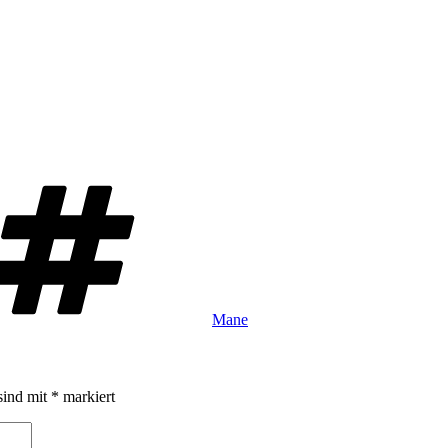
Schlagwörter
Mane
sind mit
*
markiert