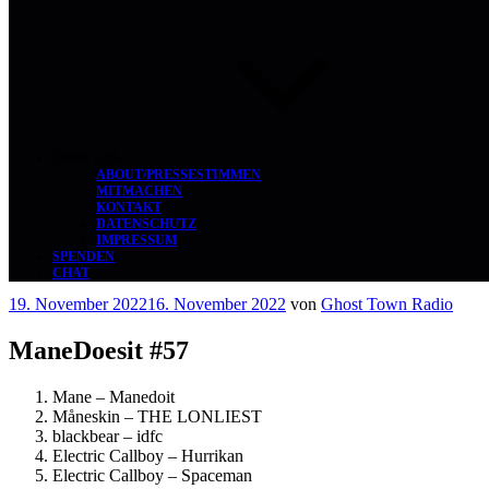
ÜBER UNS
ABOUT/PRESSESTIMMEN
MITMACHEN
KONTAKT
DATENSCHUTZ
IMPRESSUM
SPENDEN
CHAT
Veröffentlicht
19. November 2022
16. November 2022
von
Ghost Town Radio
am
ManeDoesit #57
Mane – Manedoit
Måneskin – THE LONLIEST
blackbear – idfc
Electric Callboy – Hurrikan
Electric Callboy – Spaceman