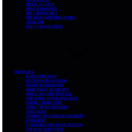
MANEDOESIT
METAL ILLNESS
MIKE KALODNER
MILCHMÄDCHEN
MR. MOJO’S MUMBO JUMBO
NIEBLAIR
PAUL’S MUSIC SHOW
SHOWS R-Z
RADIO RÜCKBAU
REGENSBURG ANALOG
SHAKE’S BALLROOM
SOMETHING IN THE 80’S
SONGS AUS DER PROVINZ
THE SONIC SUPERSPREADER
THREE CHORD CITY
TOBI’S MUSIC HISTORY
TRIEFAUGE
TURBO’S DEATHPUNK TOURISM
UNERHÖRT
VERSCHWENDE DEINE JUGEND
VIRTUAL INJECTION