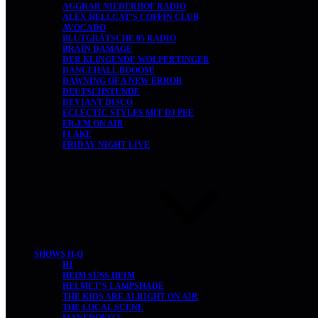
AGGRAR NIEDERHOF RADIO
ALEX HELLCAT’S COFFIN CLUB
AVOCADO
BLUTGRÄTSCHE 05 RADIO
BRAIN DAMAGE
DER KLINGENDE WOLPERTINGER
DANCEHALL BOOOM!
DAWNING OF A NEW ERROR
DEUTSCHSTUNDE
DEVIANT DISCO
ECLECTIC STYLES MIT DJ PEE
ER-EM ON AIR
FLAKE
FRIDAY NIGHT LIVE
SHOWS H-Q
H1
HEIM SÜSS HEIM
HELMET’S LAMPSHADE
THE KIDS ARE ALRIGHT ON AIR
THE LOCAL SCENE