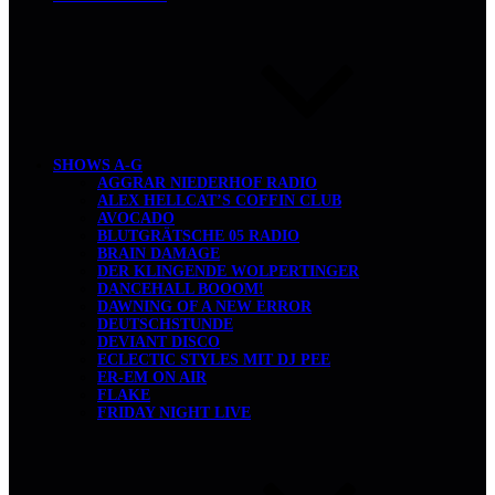
SHOWS A-G
AGGRAR NIEDERHOF RADIO
ALEX HELLCAT’S COFFIN CLUB
AVOCADO
BLUTGRÄTSCHE 05 RADIO
BRAIN DAMAGE
DER KLINGENDE WOLPERTINGER
DANCEHALL BOOOM!
DAWNING OF A NEW ERROR
DEUTSCHSTUNDE
DEVIANT DISCO
ECLECTIC STYLES MIT DJ PEE
ER-EM ON AIR
FLAKE
FRIDAY NIGHT LIVE