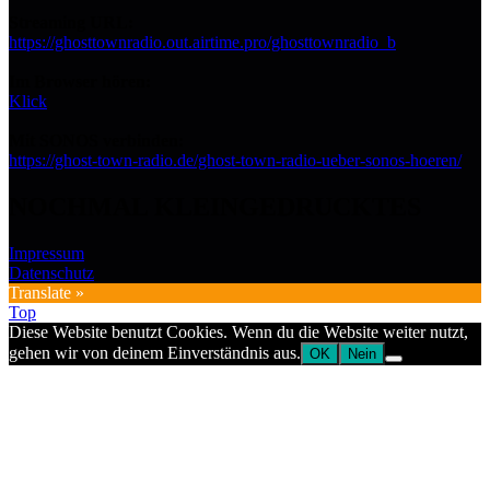
Streaming URL:
https://ghosttownradio.out.airtime.pro/ghosttownradio_b
Im Browser hören:
Klick
Mit SONOS verbinden:
https://ghost-town-radio.de/ghost-town-radio-ueber-sonos-hoeren/
NOCHMAL KLEINGEDRUCKTES
Impressum
Datenschutz
Translate »
Top
Diese Website benutzt Cookies. Wenn du die Website weiter nutzt,
gehen wir von deinem Einverständnis aus.
OK
Nein