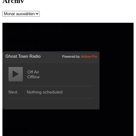
Archiv
Archiv
LISTEN TO GTR NOW!
GTR hören
PLAN B