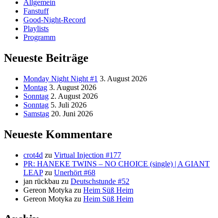
Allgemein
Fanstuff
Good-Night-Record
Playlists
Programm
Neueste Beiträge
Monday Night Night #1
3. August 2026
Montag
3. August 2026
Sonntag
2. August 2026
Sonntag
5. Juli 2026
Samstag
20. Juni 2026
Neueste Kommentare
crot4d
zu
Virtual Injection #177
PR: HANEKE TWINS – NO CHOICE (single) | A GIANT
LEAP
zu
Unerhört #68
jan rückbau
zu
Deutschstunde #52
Gereon Motyka
zu
Heim Süß Heim
Gereon Motyka
zu
Heim Süß Heim