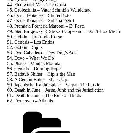
Fleetwood Mac- The Ghost
Grobschnitt – Vater Schmidts Wandertag
Ozric Tentacles – Shima Koto
Ozric Tentacles – Sultana Detrii
Premiata Forneria Marconi – E‘ Festa
Stan Ridgeway & Stewart Copeland – Don’t Box Me In
Goblin – Profundo Rosso
Genesis – Los Endos
Goblin – Signs
Don Caballero – Trey Dog’s Acid
Devo – What We Do
Phace – Mind is Modular
Genesis – Burning Rope
Bathtub Shitter – Hip is the Man
A Certain Ratio – Shack Up
Japanische Kaphörspiele – Verpackt in Plastic
Death In June – Jesus, Junk and the Jurisdiction
Death In June – The Rule of Thirds
Donaovan – Atlantis
Kategorien