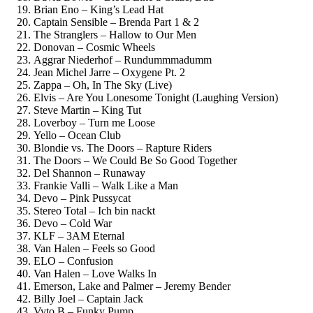
Brian Eno – King’s Lead Hat
Captain Sensible – Brenda Part 1 & 2
The Stranglers – Hallow to Our Men
Donovan – Cosmic Wheels
Aggrar Niederhof – Rundummmadumm
Jean Michel Jarre – Oxygene Pt. 2
Zappa – Oh, In The Sky (Live)
Elvis – Are You Lonesome Tonight (Laughing Version)
Steve Martin – King Tut
Loverboy – Turn me Loose
Yello – Ocean Club
Blondie vs. The Doors – Rapture Riders
The Doors – We Could Be So Good Together
Del Shannon – Runaway
Frankie Valli – Walk Like a Man
Devo – Pink Pussycat
Stereo Total – Ich bin nackt
Devo – Cold War
KLF – 3AM Eternal
Van Halen – Feels so Good
ELO – Confusion
Van Halen – Love Walks In
Emerson, Lake and Palmer – Jeremy Bender
Billy Joel – Captain Jack
Vyto B – Funky Pump