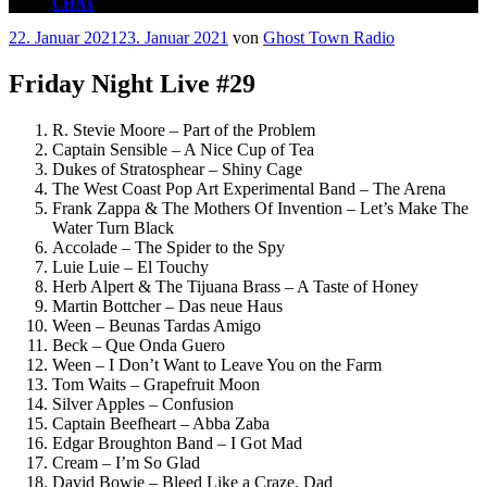
CHAT
Veröffentlicht
22. Januar 2021
23. Januar 2021
von
Ghost Town Radio
am
Friday Night Live #29
R. Stevie Moore – Part of the Problem
Captain Sensible – A Nice Cup of Tea
Dukes of Stratosphear – Shiny Cage
The West Coast Pop Art Experimental Band – The Arena
Frank Zappa & The Mothers Of Invention – Let’s Make The
Water Turn Black
Accolade – The Spider to the Spy
Luie Luie – El Touchy
Herb Alpert & The Tijuana Brass – A Taste of Honey
Martin Bottcher – Das neue Haus
Ween – Beunas Tardas Amigo
Beck – Que Onda Guero
Ween – I Don’t Want to Leave You on the Farm
Tom Waits – Grapefruit Moon
Silver Apples – Confusion
Captain Beefheart – Abba Zaba
Edgar Broughton Band – I Got Mad
Cream – I’m So Glad
David Bowie – Bleed Like a Craze, Dad