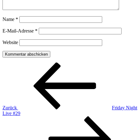
Name
*
E-Mail-Adresse
*
Website
Beitragsnavigation
Vorheriger
Beitrag
Zurück
Friday Night
Live #29
Nächster
Beitrag