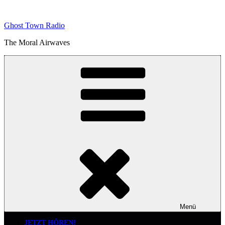
Zum
Inhalt
Ghost Town Radio
springen
The Moral Airwaves
Menü
JETZT HÖREN!