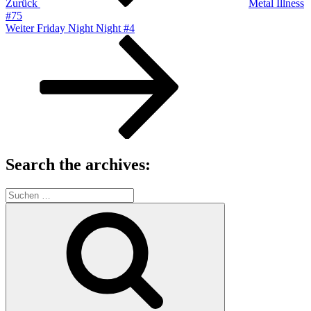
Zurück
Metal Illness
#75
Nächster
Weiter
Friday Night Night #4
Beitrag
Search the archives:
Suche
nach:
Suchen