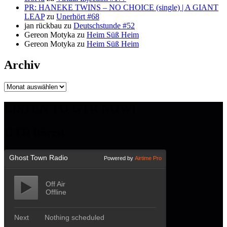
PR: HANEKE TWINS – NO CHOICE (single) | A GIANT
LEAP
zu
Unerhört #68
jan rückbau
zu
Deutschstunde #52
Gereon Motyka
zu
Heim Süß Heim
Gereon Motyka
zu
Heim Süß Heim
Archiv
Archiv
LISTEN TO GTR NOW!
GTR hören