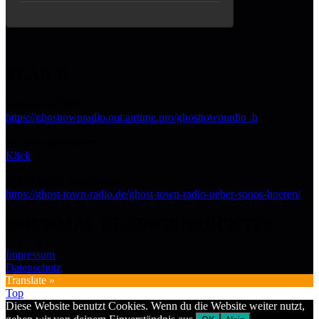
PLAN B
Streaming URL:
https://ghosttownradio.out.airtime.pro/ghosttownradio_b
Im Browser hören:
Klick
Mit SONOS verbinden:
https://ghost-town-radio.de/ghost-town-radio-ueber-sonos-hoeren/
NOCHMAL KLEINGEDRUCKTES
Impressum
Datenschutz
Translate »
Top
Diese Website benutzt Cookies. Wenn du die Website weiter nutzt,