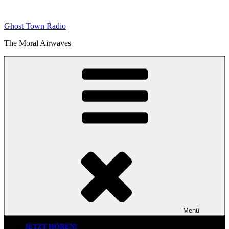
Zum
Inhalt
Ghost Town Radio
springen
The Moral Airwaves
Menü
JETZT HÖREN!