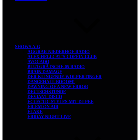
SHOWS A-G
AGGRAR NIEDERHOF RADIO
ALEX HELLCAT’S COFFIN CLUB
AVOCADO
BLUTGRÄTSCHE 05 RADIO
BRAIN DAMAGE
DER KLINGENDE WOLPERTINGER
DANCEHALL BOOOM!
DAWNING OF A NEW ERROR
DEUTSCHSTUNDE
DEVIANT DISCO
ECLECTIC STYLES MIT DJ PEE
ER-EM ON AIR
FLAKE
FRIDAY NIGHT LIVE