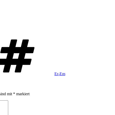
Schlagwörter
Er-Em
sind mit
*
markiert