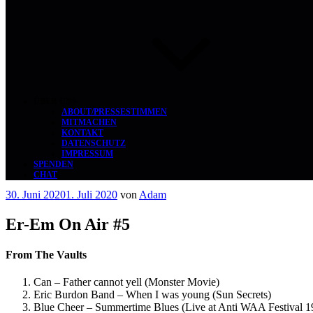
ÜBER UNS
ABOUT/PRESSESTIMMEN
MITMACHEN
KONTAKT
DATENSCHUTZ
IMPRESSUM
SPENDEN
CHAT
Veröffentlicht
30. Juni 2020
1. Juli 2020
von
Adam
am
Er-Em On Air #5
From The Vaults
Can – Father cannot yell (Monster Movie)
Eric Burdon Band – When I was young (Sun Secrets)
Blue Cheer – Summertime Blues (Live at Anti WAA Festival 1