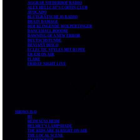
AGGRAR NIEDERHOF RADIO
ALEX HELLCAT’S COFFIN CLUB
AVOCADO
BLUTGRÄTSCHE 05 RADIO
BRAIN DAMAGE
DER KLINGENDE WOLPERTINGER
DANCEHALL BOOOM!
DAWNING OF A NEW ERROR
DEUTSCHSTUNDE
DEVIANT DISCO
ECLECTIC STYLES MIT DJ PEE
ER-EM ON AIR
FLAKE
FRIDAY NIGHT LIVE
SHOWS H-Q
H1
HEIM SÜSS HEIM
HELMET’S LAMPSHADE
THE KIDS ARE ALRIGHT ON AIR
THE LOCAL SCENE