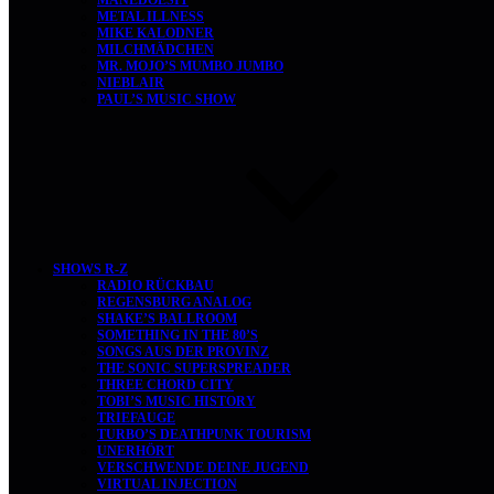
MANEDOESIT
METAL ILLNESS
MIKE KALODNER
MILCHMÄDCHEN
MR. MOJO’S MUMBO JUMBO
NIEBLAIR
PAUL’S MUSIC SHOW
SHOWS R-Z
RADIO RÜCKBAU
REGENSBURG ANALOG
SHAKE’S BALLROOM
SOMETHING IN THE 80’S
SONGS AUS DER PROVINZ
THE SONIC SUPERSPREADER
THREE CHORD CITY
TOBI’S MUSIC HISTORY
TRIEFAUGE
TURBO’S DEATHPUNK TOURISM
UNERHÖRT
VERSCHWENDE DEINE JUGEND
VIRTUAL INJECTION