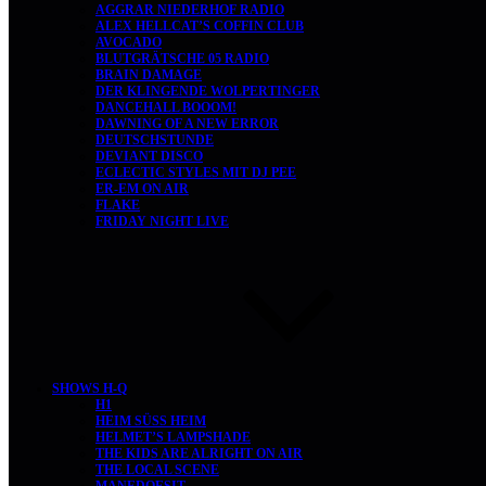
AGGRAR NIEDERHOF RADIO
ALEX HELLCAT’S COFFIN CLUB
AVOCADO
BLUTGRÄTSCHE 05 RADIO
BRAIN DAMAGE
DER KLINGENDE WOLPERTINGER
DANCEHALL BOOOM!
DAWNING OF A NEW ERROR
DEUTSCHSTUNDE
DEVIANT DISCO
ECLECTIC STYLES MIT DJ PEE
ER-EM ON AIR
FLAKE
FRIDAY NIGHT LIVE
SHOWS H-Q
H1
HEIM SÜSS HEIM
HELMET’S LAMPSHADE
THE KIDS ARE ALRIGHT ON AIR
THE LOCAL SCENE