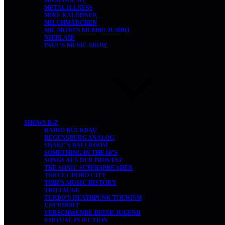
MANEDOESIT
METAL ILLNESS
MIKE KALODNER
MILCHMÄDCHEN
MR. MOJO’S MUMBO JUMBO
NIEBLAIR
PAUL’S MUSIC SHOW
SHOWS R-Z
RADIO RÜCKBAU
REGENSBURG ANALOG
SHAKE’S BALLROOM
SOMETHING IN THE 80’S
SONGS AUS DER PROVINZ
THE SONIC SUPERSPREADER
THREE CHORD CITY
TOBI’S MUSIC HISTORY
TRIEFAUGE
TURBO’S DEATHPUNK TOURISM
UNERHÖRT
VERSCHWENDE DEINE JUGEND
VIRTUAL INJECTION