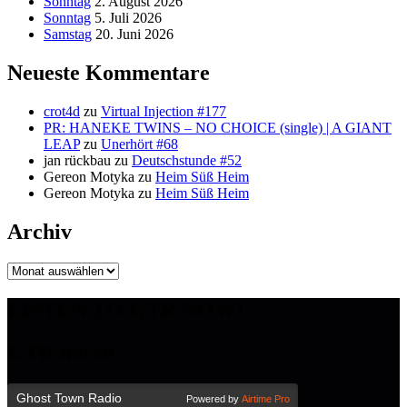
Sonntag
2. August 2026
Sonntag
5. Juli 2026
Samstag
20. Juni 2026
Neueste Kommentare
crot4d
zu
Virtual Injection #177
PR: HANEKE TWINS – NO CHOICE (single) | A GIANT
LEAP
zu
Unerhört #68
jan rückbau
zu
Deutschstunde #52
Gereon Motyka
zu
Heim Süß Heim
Gereon Motyka
zu
Heim Süß Heim
Archiv
Archiv
LISTEN TO GTR NOW!
GTR hören