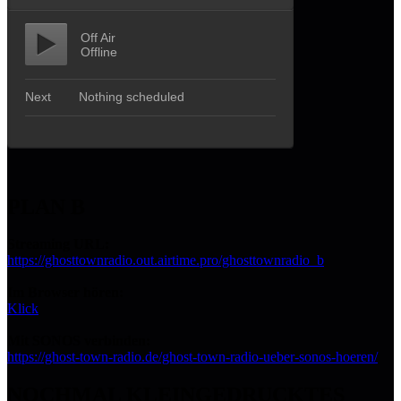
PLAN B
Streaming URL:
https://ghosttownradio.out.airtime.pro/ghosttownradio_b
Im Browser hören:
Klick
Mit SONOS verbinden:
https://ghost-town-radio.de/ghost-town-radio-ueber-sonos-hoeren/
NOCHMAL KLEINGEDRUCKTES