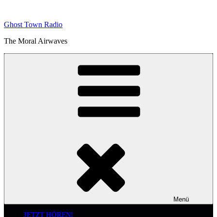
Zum
Inhalt
Ghost Town Radio
springen
The Moral Airwaves
Menü
JETZT HÖREN!