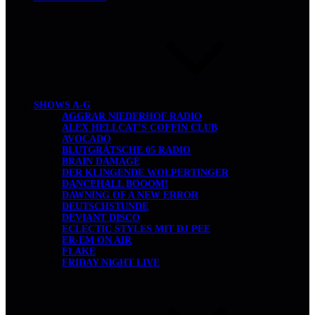
SHOWS A-G
AGGRAR NIEDERHOF RADIO
ALEX HELLCAT’S COFFIN CLUB
AVOCADO
BLUTGRÄTSCHE 05 RADIO
BRAIN DAMAGE
DER KLINGENDE WOLPERTINGER
DANCEHALL BOOOM!
DAWNING OF A NEW ERROR
DEUTSCHSTUNDE
DEVIANT DISCO
ECLECTIC STYLES MIT DJ PEE
ER-EM ON AIR
FLAKE
FRIDAY NIGHT LIVE