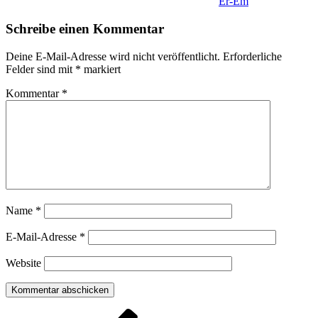
Er-Em
Schreibe einen Kommentar
Deine E-Mail-Adresse wird nicht veröffentlicht.
Erforderliche
Felder sind mit
*
markiert
Kommentar
*
Name
*
E-Mail-Adresse
*
Website
Beitragsnavigation
Vorheriger