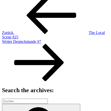
Beitrag
Zurück
The Local
Scene #25
Nächster
Weiter
Deutschstunde #7
Beitrag
Search the archives:
Suche
nach:
Suchen