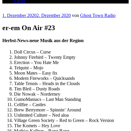
CHAT
Veröffentlicht
1. Dezember 2020
2. Dezember 2020
von
Ghost Town Radio
am
er-em On Air #23
Herbst-News-neue Musik aus der Region
Doll Circus – Curse
Johnny Firebird – Twenty Empty
Erection – You Hate Me
Telquist – Mojo
Moon Mates – Easy fix
Modern Fireworks – Quicksands
Table Tennis – Heads in the Clouds
Tim Bleil – Dusty Roads
Die Nowak – Norderney
GumoManiacs – Last Man Standing
Cellfire – Castles
Brew Berrymore – Spinnin‘ Around
Unlimited Culture – Ned aloa
Village Green Society – Red to Green – Rock Version
The Komets – Hey Love
Mathias Kellner – Bang Bang