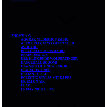
SHOWS A-G
AGGRAR NIEDERHOF RADIO
ALEX HELLCAT’S COFFIN CLUB
AVOCADO
BLUTGRÄTSCHE 05 RADIO
BRAIN DAMAGE
DER KLINGENDE WOLPERTINGER
DANCEHALL BOOOM!
DAWNING OF A NEW ERROR
DEUTSCHSTUNDE
DEVIANT DISCO
ECLECTIC STYLES MIT DJ PEE
ER-EM ON AIR
FLAKE
FRIDAY NIGHT LIVE