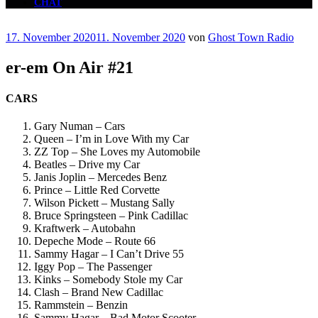
CHAT
Veröffentlicht
17. November 2020
11. November 2020
von
Ghost Town Radio
am
er-em On Air #21
CARS
Gary Numan – Cars
Queen – I’m in Love With my Car
ZZ Top – She Loves my Automobile
Beatles – Drive my Car
Janis Joplin – Mercedes Benz
Prince – Little Red Corvette
Wilson Pickett – Mustang Sally
Bruce Springsteen – Pink Cadillac
Kraftwerk – Autobahn
Depeche Mode – Route 66
Sammy Hagar – I Can’t Drive 55
Iggy Pop – The Passenger
Kinks – Somebody Stole my Car
Clash – Brand New Cadillac
Rammstein – Benzin
Sammy Hagar – Bad Motor Scooter