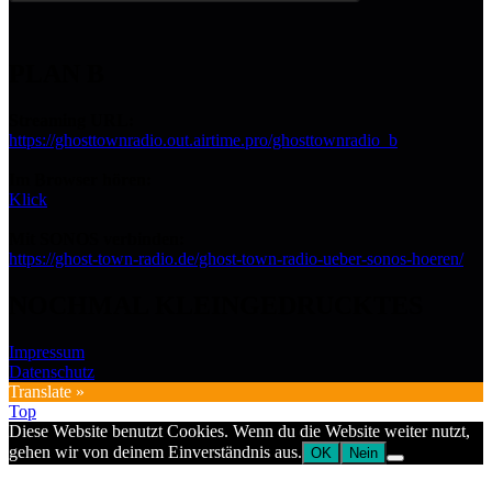
PLAN B
Streaming URL:
https://ghosttownradio.out.airtime.pro/ghosttownradio_b
Im Browser hören:
Klick
Mit SONOS verbinden:
https://ghost-town-radio.de/ghost-town-radio-ueber-sonos-hoeren/
NOCHMAL KLEINGEDRUCKTES
Impressum
Datenschutz
Translate »
Top
Diese Website benutzt Cookies. Wenn du die Website weiter nutzt,
gehen wir von deinem Einverständnis aus.
OK
Nein