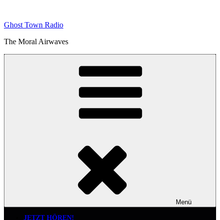
Zum
Inhalt
Ghost Town Radio
springen
The Moral Airwaves
Menü
JETZT HÖREN!