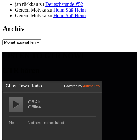
jan rückbau
zu
Deutschstunde #52
Gereon Motyka
zu
Heim Süß Heim
Gereon Motyka
zu
Heim Süß Heim
Archiv
Archiv
LISTEN TO GTR NOW!
GTR hören