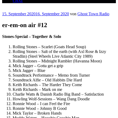
CHAT
Veröffentlicht
15. September 2020
16. September 2020
von
Ghost Town Radio
am
er-em-on air #12
Stones-Special – Together & Solo
Rolling Stones – Scarlet (Goats Head Soup)
Rolling Stones – Salt of the earth (with Axl Rose & Izzy
Stradlin) (Steel Wheels Live Atlantic City 1989)
Rolling Stones – Midnight Rambler (Havanna Moon)
Mick Jagger – Gotta get a grip
Mick Jagger – Blue
Soundtrack Performance – Memo from Turner
Soundtrack Alfie – Old Habbits Die Hard
Keith Richards – The Harder They Come
Keith Richards – Mark on me
Charlie Watts & Danish Radio Big Band – Satisfaction
Howling Wolf-Sessions – Wang Dang Doodle
Ronnie Wood – I can Feel the Fire
Ronnie Wood – Johnny B Good
Mick Taylor – Broken Hands
Muddy Waters – Hoochie Coochie Man