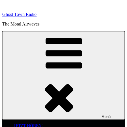
Zum
Inhalt
Ghost Town Radio
springen
The Moral Airwaves
Menü
JETZT HÖREN!