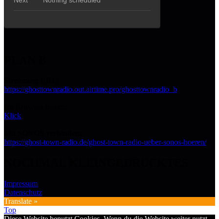
PLAN B
Streaming URL:
https://ghosttownradio.out.airtime.pro/ghosttownradio_b
Im Browser hören:
Klick
Mit SONOS verbinden:
https://ghost-town-radio.de/ghost-town-radio-ueber-sonos-hoeren/
NOCHMAL KLEINGEDRUCKTES
Impressum
Datenschutz
Translate »
Top
Diese Website benutzt Cookies. Wenn du die Website weiter nutzt,