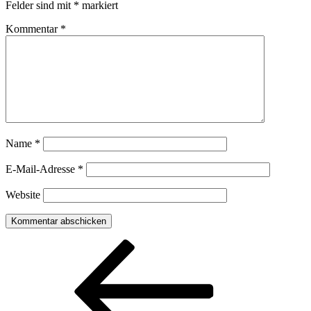
Felder sind mit
*
markiert
Kommentar
*
Name
*
E-Mail-Adresse
*
Website
Beitragsnavigation
Vorheriger
Beitrag