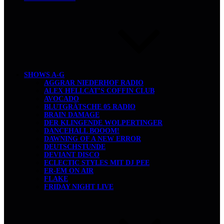
SHOWS A-G
AGGRAR NIEDERHOF RADIO
ALEX HELLCAT’S COFFIN CLUB
AVOCADO
BLUTGRÄTSCHE 05 RADIO
BRAIN DAMAGE
DER KLINGENDE WOLPERTINGER
DANCEHALL BOOOM!
DAWNING OF A NEW ERROR
DEUTSCHSTUNDE
DEVIANT DISCO
ECLECTIC STYLES MIT DJ PEE
ER-EM ON AIR
FLAKE
FRIDAY NIGHT LIVE