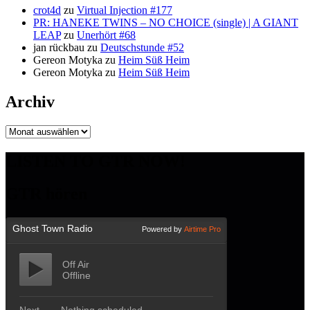
crot4d
zu
Virtual Injection #177
PR: HANEKE TWINS – NO CHOICE (single) | A GIANT
LEAP
zu
Unerhört #68
jan rückbau
zu
Deutschstunde #52
Gereon Motyka
zu
Heim Süß Heim
Gereon Motyka
zu
Heim Süß Heim
Archiv
Archiv
LISTEN TO GTR NOW!
GTR hören