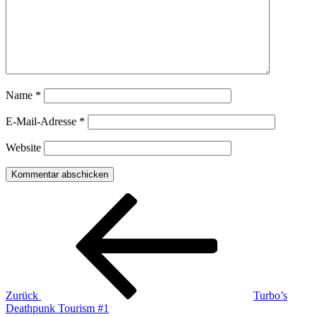
Name
*
E-Mail-Adresse
*
Website
Beitragsnavigation
Vorheriger
Beitrag
Zurück
Turbo’s
Deathpunk Tourism #1