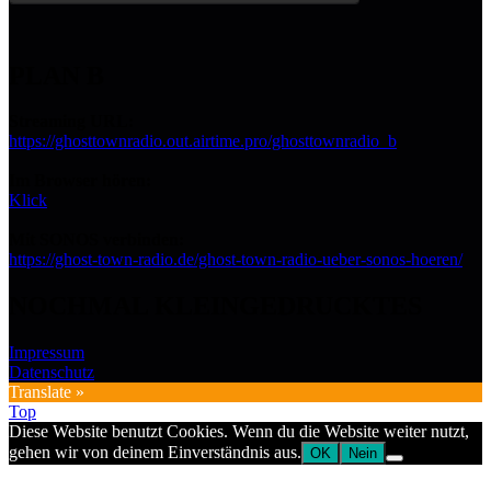
PLAN B
Streaming URL:
https://ghosttownradio.out.airtime.pro/ghosttownradio_b
Im Browser hören:
Klick
Mit SONOS verbinden:
https://ghost-town-radio.de/ghost-town-radio-ueber-sonos-hoeren/
NOCHMAL KLEINGEDRUCKTES
Impressum
Datenschutz
Translate »
Top
Diese Website benutzt Cookies. Wenn du die Website weiter nutzt,
gehen wir von deinem Einverständnis aus.
OK
Nein