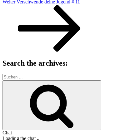
Nächster
Weiter
Verschwende deine Jugend # 11
Beitrag
Search the archives:
Suche
nach:
Suchen
Chat
Loading the chat ...