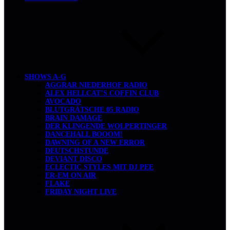
SHOWS A-G
AGGRAR NIEDERHOF RADIO
ALEX HELLCAT’S COFFIN CLUB
AVOCADO
BLUTGRÄTSCHE 05 RADIO
BRAIN DAMAGE
DER KLINGENDE WOLPERTINGER
DANCEHALL BOOOM!
DAWNING OF A NEW ERROR
DEUTSCHSTUNDE
DEVIANT DISCO
ECLECTIC STYLES MIT DJ PEE
ER-EM ON AIR
FLAKE
FRIDAY NIGHT LIVE