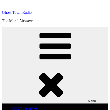
Zum
Inhalt
Ghost Town Radio
springen
The Moral Airwaves
Menü
JETZT HÖREN!