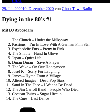
CHAT
Veröffentlicht
29. Juli 2020
10. Dezember 2020
von
Ghost Town Radio
am
Dying in the 80’s #1
Mit DJ Avocadam
The Church – Under the Milkyway
Passions – I’m In Love With A German Film Star
Psychedelic Furs – Pretty in Pink
The Smiths – Hand In Glove
Japan – Quiet Life
Duran Duran – Save A Prayer
The Wake – On Our Honeymoon
Josef K – Sorry For Laughing
James – Hymn From A Village
Altered Images – Dead Pop Stars
Sand In The Face – I Wanna Be Dead
The Jim Carroll Band – People Who Died
Cocteau Twins – Sugar Hiccup
The Cure – Last Dance
Kategorien