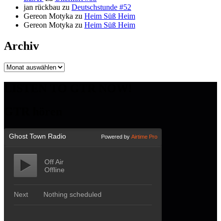
jan rückbau
zu
Deutschstunde #52
Gereon Motyka
zu
Heim Süß Heim
Gereon Motyka
zu
Heim Süß Heim
Archiv
Archiv
LISTEN TO GTR NOW!
GTR hören