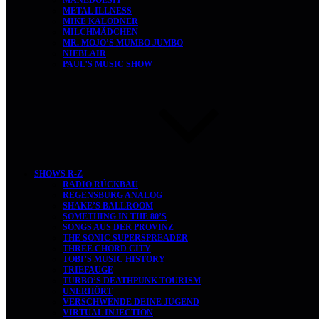
MANEDOESIT
METAL ILLNESS
MIKE KALODNER
MILCHMÄDCHEN
MR. MOJO’S MUMBO JUMBO
NIEBLAIR
PAUL’S MUSIC SHOW
SHOWS R-Z
RADIO RÜCKBAU
REGENSBURG ANALOG
SHAKE’S BALLROOM
SOMETHING IN THE 80’S
SONGS AUS DER PROVINZ
THE SONIC SUPERSPREADER
THREE CHORD CITY
TOBI’S MUSIC HISTORY
TRIEFAUGE
TURBO’S DEATHPUNK TOURISM
UNERHÖRT
VERSCHWENDE DEINE JUGEND
VIRTUAL INJECTION