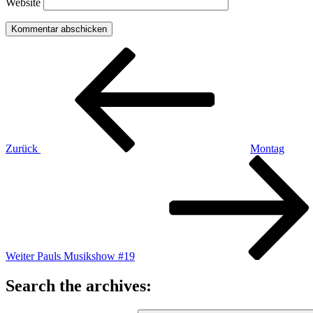
Website
Beitragsnavigation
Vorheriger
Beitrag
Zurück
Montag
Nächster
Beitrag
Weiter
Pauls Musikshow #19
Search the archives: