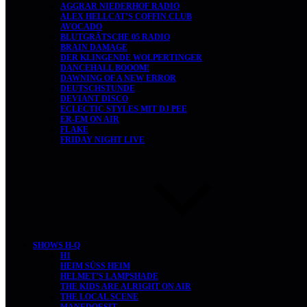
AGGRAR NIEDERHOF RADIO
ALEX HELLCAT’S COFFIN CLUB
AVOCADO
BLUTGRÄTSCHE 05 RADIO
BRAIN DAMAGE
DER KLINGENDE WOLPERTINGER
DANCEHALL BOOOM!
DAWNING OF A NEW ERROR
DEUTSCHSTUNDE
DEVIANT DISCO
ECLECTIC STYLES MIT DJ PEE
ER-EM ON AIR
FLAKE
FRIDAY NIGHT LIVE
SHOWS H-Q
H1
HEIM SÜSS HEIM
HELMET’S LAMPSHADE
THE KIDS ARE ALRIGHT ON AIR
THE LOCAL SCENE