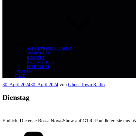
ÜBER UNS
ABOUT/PRESSESTIMMEN
MITMACHEN
KONTAKT
DATENSCHUTZ
IMPRESSUM
SPENDEN
CHAT
Veröffentlicht
30. April 2024
30. April 2024
von
Ghost Town Radio
am
Dienstag
Endlich. Die erste Bossa Nova-Show auf GTR. Paul liefert sie uns.
Kategorien