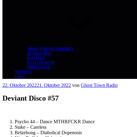
ÜBER UNS
ABOUT/PRESSESTIMMEN
MITMACHEN
KONTAKT
DATENSCHUTZ
IMPRESSUM
SPENDEN
CHAT
Veröffentlicht
22. Oktober 2022
21. Oktober 2022
von
Ghost Town Radio
am
Deviant Disco #57
Psycho 44 – Dance MTHRFCKR Dance
Stake – Careless
Belzebong – Diabolical Dopenosis