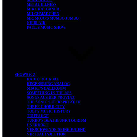
MANEDOESIT
METAL ILLNESS
MIKE KALODNER
MILCHMÄDCHEN
MR. MOJO’S MUMBO JUMBO
NIEBLAIR
PAUL’S MUSIC SHOW
SHOWS R-Z
RADIO RÜCKBAU
REGENSBURG ANALOG
SHAKE’S BALLROOM
SOMETHING IN THE 80’S
SONGS AUS DER PROVINZ
THE SONIC SUPERSPREADER
THREE CHORD CITY
TOBI’S MUSIC HISTORY
TRIEFAUGE
TURBO’S DEATHPUNK TOURISM
UNERHÖRT
VERSCHWENDE DEINE JUGEND
VIRTUAL INJECTION