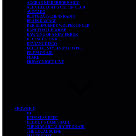
AGGRAR NIEDERHOF RADIO
ALEX HELLCAT’S COFFIN CLUB
AVOCADO
BLUTGRÄTSCHE 05 RADIO
BRAIN DAMAGE
DER KLINGENDE WOLPERTINGER
DANCEHALL BOOOM!
DAWNING OF A NEW ERROR
DEUTSCHSTUNDE
DEVIANT DISCO
ECLECTIC STYLES MIT DJ PEE
ER-EM ON AIR
FLAKE
FRIDAY NIGHT LIVE
SHOWS H-Q
H1
HEIM SÜSS HEIM
HELMET’S LAMPSHADE
THE KIDS ARE ALRIGHT ON AIR
THE LOCAL SCENE