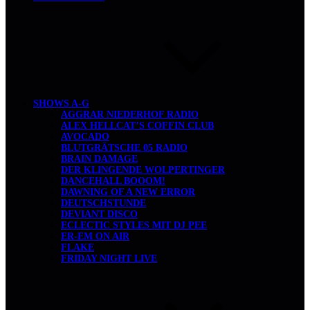
SHOWS A-G
AGGRAR NIEDERHOF RADIO
ALEX HELLCAT’S COFFIN CLUB
AVOCADO
BLUTGRÄTSCHE 05 RADIO
BRAIN DAMAGE
DER KLINGENDE WOLPERTINGER
DANCEHALL BOOOM!
DAWNING OF A NEW ERROR
DEUTSCHSTUNDE
DEVIANT DISCO
ECLECTIC STYLES MIT DJ PEE
ER-EM ON AIR
FLAKE
FRIDAY NIGHT LIVE