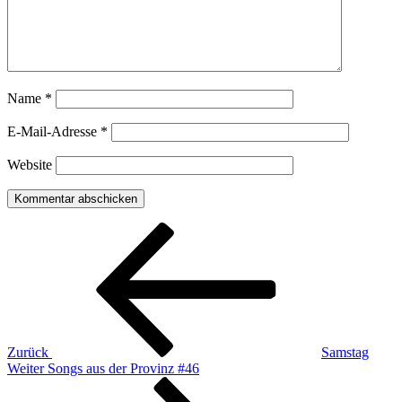
Name
*
E-Mail-Adresse
*
Website
Beitragsnavigation
Vorheriger
Beitrag
Zurück
Samstag
Nächster
Weiter
Songs aus der Provinz #46
Beitrag