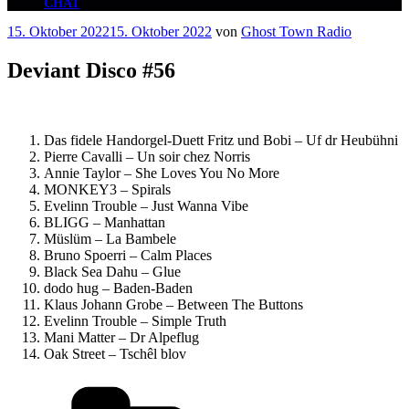
CHAT
Veröffentlicht
15. Oktober 2022
15. Oktober 2022
von
Ghost Town Radio
am
Deviant Disco #56
Das fidele Handorgel-Duett Fritz und Bobi – Uf dr Heubühni
Pierre Cavalli – Un soir chez Norris
Annie Taylor – She Loves You No More
MONKEY3 – Spirals
Evelinn Trouble – Just Wanna Vibe
BLIGG – Manhattan
Müslüm – La Bambele
Bruno Spoerri – Calm Places
Black Sea Dahu – Glue
dodo hug – Baden-Baden
Klaus Johann Grobe – Between The Buttons
Evelinn Trouble – Simple Truth
Mani Matter – Dr Alpeflug
Oak Street – Tschêl blov
Kategorien