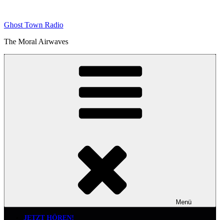
Zum
Inhalt
Ghost Town Radio
springen
The Moral Airwaves
Menü
JETZT HÖREN!