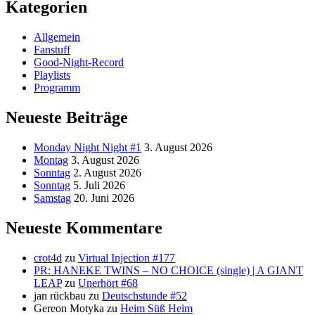
Kategorien
Allgemein
Fanstuff
Good-Night-Record
Playlists
Programm
Neueste Beiträge
Monday Night Night #1
3. August 2026
Montag
3. August 2026
Sonntag
2. August 2026
Sonntag
5. Juli 2026
Samstag
20. Juni 2026
Neueste Kommentare
crot4d
zu
Virtual Injection #177
PR: HANEKE TWINS – NO CHOICE (single) | A GIANT
LEAP
zu
Unerhört #68
jan rückbau
zu
Deutschstunde #52
Gereon Motyka
zu
Heim Süß Heim