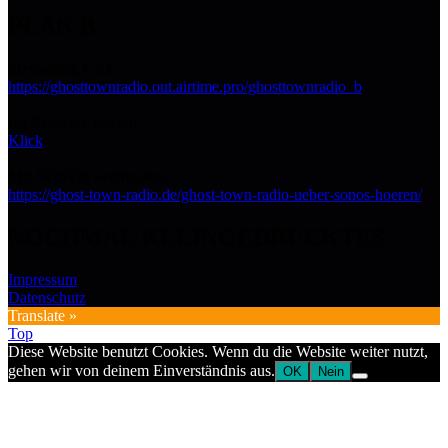
PLAN B
Streaming URL:
https://ghosttownradio.out.airtime.pro/ghosttownradio_b
Im Browser hören:
Klick
Mit SONOS verbinden:
https://ghost-town-radio.de/ghost-town-radio-ueber-sonos-hoeren/
NOCHMAL KLEINGEDRUCKTES
Impressum
Datenschutz
Translate »
Top
Diese Website benutzt Cookies. Wenn du die Website weiter nutzt,
gehen wir von deinem Einverständnis aus.
OK
Nein