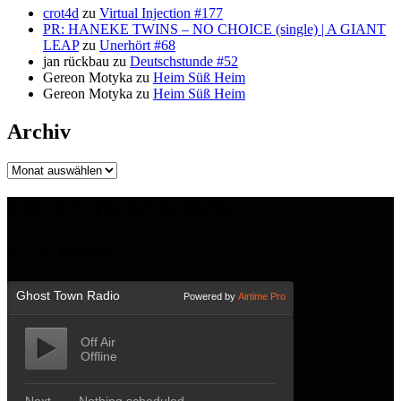
crot4d
zu
Virtual Injection #177
PR: HANEKE TWINS – NO CHOICE (single) | A GIANT
LEAP
zu
Unerhört #68
jan rückbau
zu
Deutschstunde #52
Gereon Motyka
zu
Heim Süß Heim
Gereon Motyka
zu
Heim Süß Heim
Archiv
Archiv
LISTEN TO GTR NOW!
GTR hören