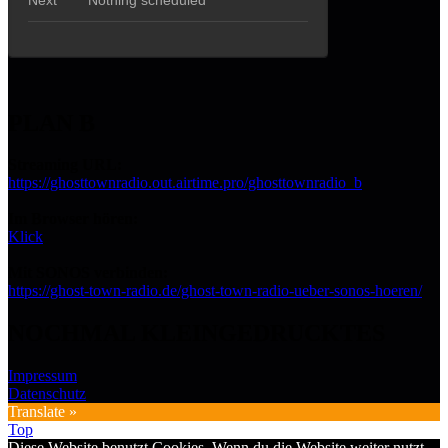
PLAN B
Streaming URL:
https://ghosttownradio.out.airtime.pro/ghosttownradio_b
Im Browser hören:
Klick
Mit SONOS verbinden:
https://ghost-town-radio.de/ghost-town-radio-ueber-sonos-hoeren/
NOCHMAL KLEINGEDRUCKTES
Impressum
Datenschutz
Translate »
Top
Diese Website benutzt Cookies. Wenn du die Website weiter nutzt,