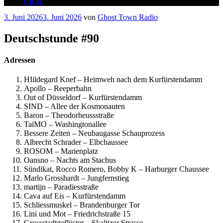
CHAT
Veröffentlicht
3. Juni 2026
3. Juni 2026
von
Ghost Town Radio
am
Deutschstunde #90
Adressen
HIildegard Knef – Heimweh nach dem Kurfürstendamm
Apollo – Reeperbahn
Out of Düsseldorf – Kurfürstendamm
SIND – Allee der Kosmonauten
Baron – Theodorheussstraße
TaiMO – Washingtonallee
Bessere Zeiten – Neubaugasse Schauprozess
Albrecht Schrader – Elbchaussee
ROSOM – Marienplatz
Oansno – Nachts am Stachus
Sündikat, Rocco Romero, Bobby K – Harburger Chaussee
Marlo Grosshardt – Jungfernstieg
martijn – Paradiesstraße
Cava auf Eis – Kurfürstendamm
Schliessmuskel – Brandenburger Tor
Lini und Mot – Friedrichstraße 15
Grossstadtgeflüster – Skalitzer Strasse