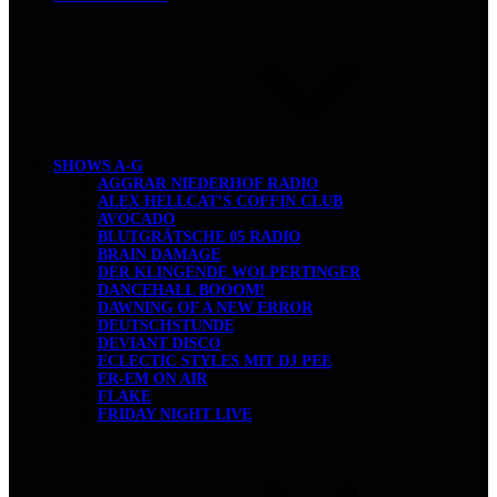
SHOWS A-G
AGGRAR NIEDERHOF RADIO
ALEX HELLCAT’S COFFIN CLUB
AVOCADO
BLUTGRÄTSCHE 05 RADIO
BRAIN DAMAGE
DER KLINGENDE WOLPERTINGER
DANCEHALL BOOOM!
DAWNING OF A NEW ERROR
DEUTSCHSTUNDE
DEVIANT DISCO
ECLECTIC STYLES MIT DJ PEE
ER-EM ON AIR
FLAKE
FRIDAY NIGHT LIVE