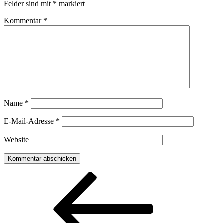
Felder sind mit
*
markiert
Kommentar
*
Name
*
E-Mail-Adresse
*
Website
Beitragsnavigation
Vorheriger
Beitrag