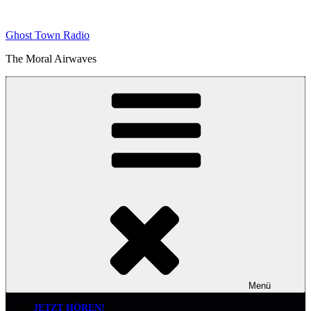
Zum
Inhalt
Ghost Town Radio
springen
The Moral Airwaves
Menü
JETZT HÖREN!