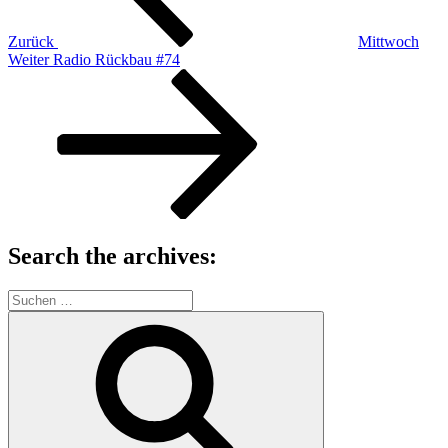
Zurück
Mittwoch
Nächster
Weiter
Radio Rückbau #74
Beitrag
Search the archives:
Suche
nach:
Suchen