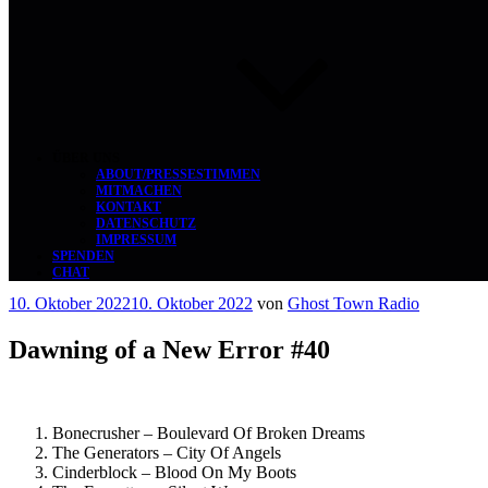
ÜBER UNS
ABOUT/PRESSESTIMMEN
MITMACHEN
KONTAKT
DATENSCHUTZ
IMPRESSUM
SPENDEN
CHAT
Veröffentlicht
10. Oktober 2022
10. Oktober 2022
von
Ghost Town Radio
am
Dawning of a New Error #40
Bonecrusher – Boulevard Of Broken Dreams
The Generators – City Of Angels
Cinderblock – Blood On My Boots