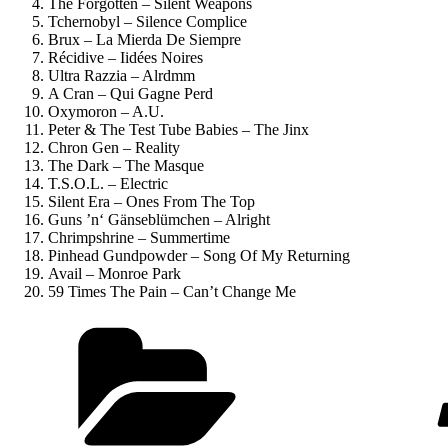
The Forgotten – Silent Weapons
Tchernobyl – Silence Complice
Brux – La Mierda De Siempre
Récidive – Iidées Noires
Ultra Razzia – Alrdmm
A Cran – Qui Gagne Perd
Oxymoron – A.U.
Peter & The Test Tube Babies – The Jinx
Chron Gen – Reality
The Dark – The Masque
T.S.O.L. – Electric
Silent Era – Ones From The Top
Guns ’n‘ Gänseblümchen – Alright
Chrimpshrine – Summertime
Pinhead Gundpowder – Song Of My Returning
Avail – Monroe Park
59 Times The Pain – Can’t Change Me
Kategorien