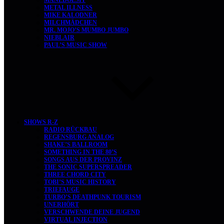
MANEDOESIT
METAL ILLNESS
MIKE KALODNER
MILCHMÄDCHEN
MR. MOJO’S MUMBO JUMBO
NIEBLAIR
PAUL’S MUSIC SHOW
SHOWS R-Z
RADIO RÜCKBAU
REGENSBURG ANALOG
SHAKE’S BALLROOM
SOMETHING IN THE 80’S
SONGS AUS DER PROVINZ
THE SONIC SUPERSPREADER
THREE CHORD CITY
TOBI’S MUSIC HISTORY
TRIEFAUGE
TURBO’S DEATHPUNK TOURISM
UNERHÖRT
VERSCHWENDE DEINE JUGEND
VIRTUAL INJECTION