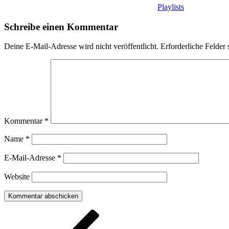
Playlists
Schreibe einen Kommentar
Deine E-Mail-Adresse wird nicht veröffentlicht.
Erforderliche Felder 
Kommentar
*
Name
*
E-Mail-Adresse
*
Website
Beitragsnavigation
Vorheriger
Beitrag