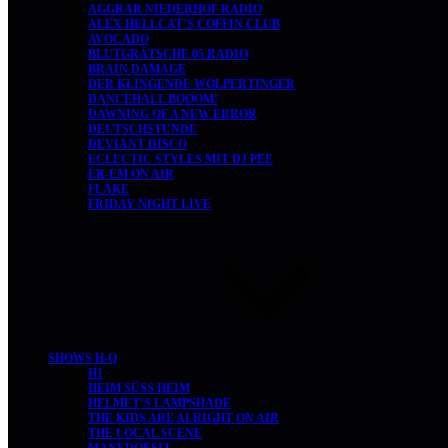
AGGRAR NIEDERHOF RADIO
ALEX HELLCAT’S COFFIN CLUB
AVOCADO
BLUTGRÄTSCHE 05 RADIO
BRAIN DAMAGE
DER KLINGENDE WOLPERTINGER
DANCEHALL BOOOM!
DAWNING OF A NEW ERROR
DEUTSCHSTUNDE
DEVIANT DISCO
ECLECTIC STYLES MIT DJ PEE
ER-EM ON AIR
FLAKE
FRIDAY NIGHT LIVE
SHOWS H-Q
H1
HEIM SÜSS HEIM
HELMET’S LAMPSHADE
THE KIDS ARE ALRIGHT ON AIR
THE LOCAL SCENE