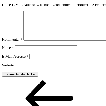
Deine E-Mail-Adresse wird nicht veröffentlicht.
Erforderliche Felder 
Kommentar
*
Name
*
E-Mail-Adresse
*
Website
Beitragsnavigation
Vorheriger
Beitrag