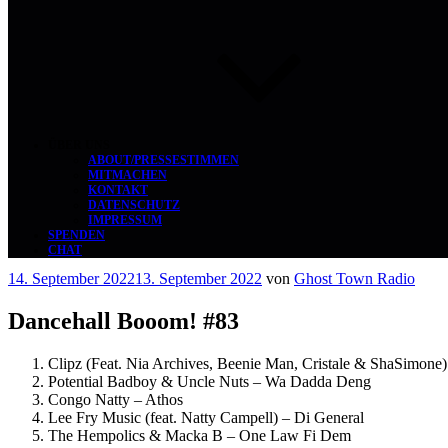
ÜBER UNS
ABOUT/PRESSESTIMMEN
MITMACHEN
KONTAKT
DATENSCHUTZ
IMPRESSUM
SPENDEN
CHAT
Veröffentlicht
14. September 2022
13. September 2022
von
Ghost Town Radio
am
Dancehall Booom! #83
Clipz (Feat. Nia Archives, Beenie Man, Cristale & ShaSimone
Potential Badboy & Uncle Nuts – Wa Dadda Deng
Congo Natty – Athos
Lee Fry Music (feat. Natty Campell) – Di General
The Hempolics & Macka B – One Law Fi Dem