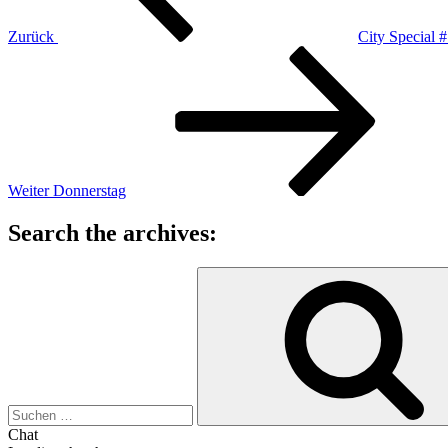
Zurück
City Special 
Nächster
Beitrag
Weiter
Donnerstag
Search the archives:
Suche
nach:
Chat