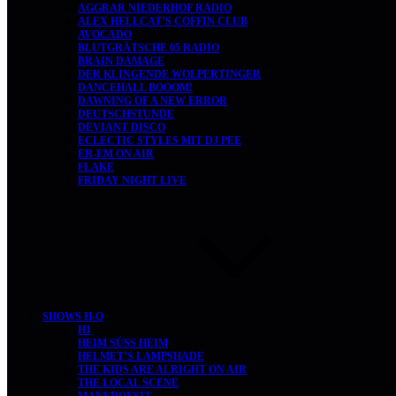
AGGRAR NIEDERHOF RADIO
ALEX HELLCAT’S COFFIN CLUB
AVOCADO
BLUTGRÄTSCHE 05 RADIO
BRAIN DAMAGE
DER KLINGENDE WOLPERTINGER
DANCEHALL BOOOM!
DAWNING OF A NEW ERROR
DEUTSCHSTUNDE
DEVIANT DISCO
ECLECTIC STYLES MIT DJ PEE
ER-EM ON AIR
FLAKE
FRIDAY NIGHT LIVE
SHOWS H-Q
H1
HEIM SÜSS HEIM
HELMET’S LAMPSHADE
THE KIDS ARE ALRIGHT ON AIR
THE LOCAL SCENE