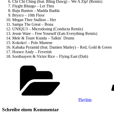
Chi Chi Ching (feat. Bling Dawg) – We A Zip! (Remix)
Flyght Bluugo – Let Thru
Buju Banton – Madda Badda
Brysco – 10th Floor
Megan Thee Stallion – Her
Sampa The Great – Bona
UNIQU3 – Microdosing (Conducta Remix)
Jessie Ware – Free Yourself (Eats Everything Remix)
Mele & Toure Kunda – Talkin` Drums
Kokoko! – Polo Munene
Kabaka Pyramid (feat. Damien Marley) – Red, Gold & Green
Horace Andy – Feverish
Soothsayers & Victor Rice – Flying East (Dub)
Kategorien
Playlists
Schreibe einen Kommentar