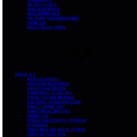
MANEDOESIT
METAL ILLNESS
MIKE KALODNER
MILCHMÄDCHEN
MR. MOJO’S MUMBO JUMBO
NIEBLAIR
PAUL’S MUSIC SHOW
SHOWS R-Z
RADIO RÜCKBAU
REGENSBURG ANALOG
SHAKE’S BALLROOM
SOMETHING IN THE 80’S
SONGS AUS DER PROVINZ
THE SONIC SUPERSPREADER
THREE CHORD CITY
TOBI’S MUSIC HISTORY
TRIEFAUGE
TURBO’S DEATHPUNK TOURISM
UNERHÖRT
VERSCHWENDE DEINE JUGEND
VIRTUAL INJECTION