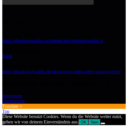
PLAN B
Streaming URL:
https://ghosttownradio.out.airtime.pro/ghosttownradio_b
Im Browser hören:
Klick
Mit SONOS verbinden:
https://ghost-town-radio.de/ghost-town-radio-ueber-sonos-hoeren/
NOCHMAL KLEINGEDRUCKTES
Impressum
Datenschutz
Translate »
Top
Diese Website benutzt Cookies. Wenn du die Website weiter nutzt,
gehen wir von deinem Einverständnis aus.
OK
Nein