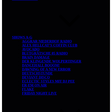
SHOWS A-G
AGGRAR NIEDERHOF RADIO
ALEX HELLCAT’S COFFIN CLUB
AVOCADO
BLUTGRÄTSCHE 05 RADIO
BRAIN DAMAGE
DER KLINGENDE WOLPERTINGER
DANCEHALL BOOOM!
DAWNING OF A NEW ERROR
DEUTSCHSTUNDE
DEVIANT DISCO
ECLECTIC STYLES MIT DJ PEE
ER-EM ON AIR
FLAKE
FRIDAY NIGHT LIVE