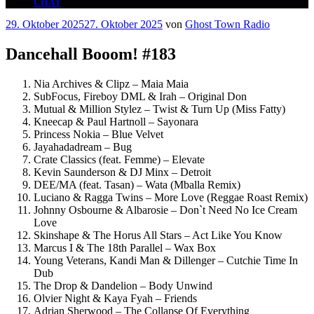
CHAT
Veröffentlicht
29. Oktober 2025
27. Oktober 2025
von
Ghost Town Radio
am
Dancehall Booom! #183
Nia Archives & Clipz – Maia Maia
SubFocus, Fireboy DML & Irah – Original Don
Mutual & Million Stylez – Twist & Turn Up (Miss Fatty)
Kneecap & Paul Hartnoll – Sayonara
Princess Nokia – Blue Velvet
Jayahadadream – Bug
Crate Classics (feat. Femme) – Elevate
Kevin Saunderson & DJ Minx – Detroit
DEE/MA (feat. Tasan) – Wata (Mballa Remix)
Luciano & Ragga Twins – More Love (Reggae Roast Remix)
Johnny Osbourne & Albarosie – Don`t Need No Ice Cream
Love
Skinshape & The Horus All Stars – Act Like You Know
Marcus I & The 18th Parallel – Wax Box
Young Veterans, Kandi Man & Dillenger – Cutchie Time In
Dub
The Drop & Dandelion – Body Unwind
Olvier Night & Kaya Fyah – Friends
Adrian Sherwood – The Collapse Of Everything