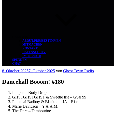
ÜBER UNS
ABOUT/PRESSESTIMMEN
MITMACHEN
KONTAKT
DATENSCHUTZ
IMPRESSUM
SPENDEN
CHAT
Veröffentlicht
8. Oktober 2025
7. Oktober 2025
von
Ghost Town Radio
am
Dancehall Booom! #180
Pirapus – Body Drop
GHSTGHSTGHST & Sweetie Irie – Gyal 99
Potential Badboy & Blackoout JA – Rise
Marie Davidson – Y.A.A.M.
The Dare – Tambourine