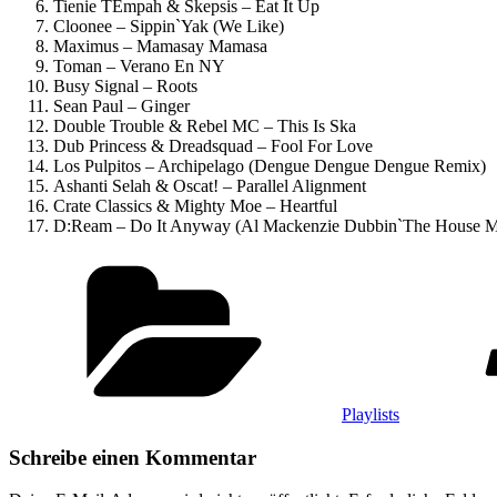
Tienie TEmpah & Skepsis – Eat It Up
Cloonee – Sippin`Yak (We Like)
Maximus – Mamasay Mamasa
Toman – Verano En NY
Busy Signal – Roots
Sean Paul – Ginger
Double Trouble & Rebel MC – This Is Ska
Dub Princess & Dreadsquad – Fool For Love
Los Pulpitos – Archipelago (Dengue Dengue Dengue Remix)
Ashanti Selah & Oscat! – Parallel Alignment
Crate Classics & Mighty Moe – Heartful
D:Ream – Do It Anyway (Al Mackenzie Dubbin`The House M
Kategorien
Playlists
Schreibe einen Kommentar