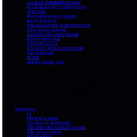
AGGRAR NIEDERHOF RADIO
ALEX HELLCAT’S COFFIN CLUB
AVOCADO
BLUTGRÄTSCHE 05 RADIO
BRAIN DAMAGE
DER KLINGENDE WOLPERTINGER
DANCEHALL BOOOM!
DAWNING OF A NEW ERROR
DEUTSCHSTUNDE
DEVIANT DISCO
ECLECTIC STYLES MIT DJ PEE
ER-EM ON AIR
FLAKE
FRIDAY NIGHT LIVE
SHOWS H-Q
H1
HEIM SÜSS HEIM
HELMET’S LAMPSHADE
THE KIDS ARE ALRIGHT ON AIR
THE LOCAL SCENE