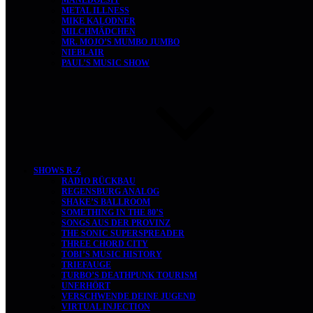
MANEDOESIT
METAL ILLNESS
MIKE KALODNER
MILCHMÄDCHEN
MR. MOJO’S MUMBO JUMBO
NIEBLAIR
PAUL’S MUSIC SHOW
SHOWS R-Z
RADIO RÜCKBAU
REGENSBURG ANALOG
SHAKE’S BALLROOM
SOMETHING IN THE 80’S
SONGS AUS DER PROVINZ
THE SONIC SUPERSPREADER
THREE CHORD CITY
TOBI’S MUSIC HISTORY
TRIEFAUGE
TURBO’S DEATHPUNK TOURISM
UNERHÖRT
VERSCHWENDE DEINE JUGEND
VIRTUAL INJECTION