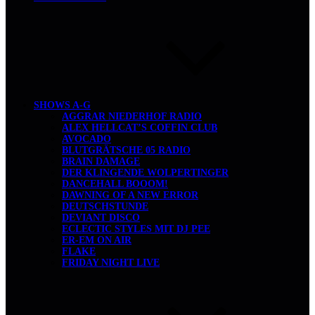
SHOWS A-G
AGGRAR NIEDERHOF RADIO
ALEX HELLCAT’S COFFIN CLUB
AVOCADO
BLUTGRÄTSCHE 05 RADIO
BRAIN DAMAGE
DER KLINGENDE WOLPERTINGER
DANCEHALL BOOOM!
DAWNING OF A NEW ERROR
DEUTSCHSTUNDE
DEVIANT DISCO
ECLECTIC STYLES MIT DJ PEE
ER-EM ON AIR
FLAKE
FRIDAY NIGHT LIVE