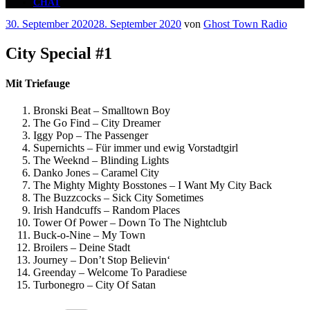
CHAT
Veröffentlicht
30. September 2020
28. September 2020
von
Ghost Town Radio
am
City Special #1
Mit Triefauge
Bronski Beat – Smalltown Boy
The Go Find – City Dreamer
Iggy Pop – The Passenger
Supernichts – Für immer und ewig Vorstadtgirl
The Weeknd – Blinding Lights
Danko Jones – Caramel City
The Mighty Mighty Bosstones – I Want My City Back
The Buzzcocks – Sick City Sometimes
Irish Handcuffs – Random Places
Tower Of Power – Down To The Nightclub
Buck-o-Nine – My Town
Broilers – Deine Stadt
Journey – Don’t Stop Believin‘
Greenday – Welcome To Paradiese
Turbonegro – City Of Satan
Kategorien