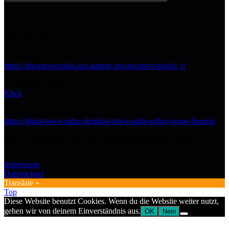
PLAN B
Streaming URL:
https://ghosttownradio.out.airtime.pro/ghosttownradio_b
Im Browser hören:
Klick
Mit SONOS verbinden:
https://ghost-town-radio.de/ghost-town-radio-ueber-sonos-hoeren/
NOCHMAL KLEINGEDRUCKTES
Impressum
Datenschutz
Translate »
Top
Diese Website benutzt Cookies. Wenn du die Website weiter nutzt,
gehen wir von deinem Einverständnis aus.
OK
Nein