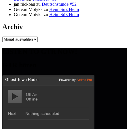
jan rückbau
zu
Deutschstunde #52
Gereon Motyka
zu
Heim Süß Heim
Gereon Motyka
zu
Heim Süß Heim
Archiv
Archiv
LISTEN TO GTR NOW!
GTR hören