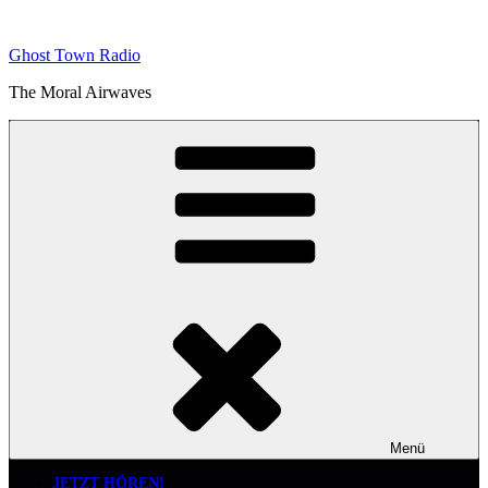
Zum
Inhalt
Ghost Town Radio
springen
The Moral Airwaves
Menü
JETZT HÖREN!