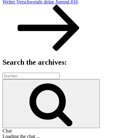
Nächster
Weiter
Verschwende deine Jugend #16
Beitrag
Search the archives:
Suche
nach:
Suchen
Chat
Loading the chat ...