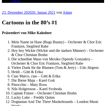
CHAT
Veröffentlicht
23. Dezember 2020
20. Januar 2021
von
Adam
am
Cartoons in the 80’s #1
Präsentiert von Mike Kalodner
Mein Name ist Hase (Bugs Bunny) – Orchester & Chor Eric
Frantzen, Siegfried Rabe
Hey hey Wickie (Wickie und die starken Männer) – Orchester
& Chor Christian Bruhn
Die schnellste Maus von Mexiko (Speedy Gonzales) –
Orchester & Chor Eric Frantzen, Siegfried Rabe
Vielen Dank für die Blumen (Tom & Jerry) – Udo Jürgens
Heidi – Gitti & Erika
Ciao Marco, ciao – Gitti & Erika
Die Biene Maja – Karel Gott
Pinocchio – Mary Roos
Nils Holgersson – Karel Svoboda
Captain Future – Orchester Christian Bruhn
Lucky Luke – Freddy Quinn
Dogtanian And The Three Muskehounds – London Music
Works