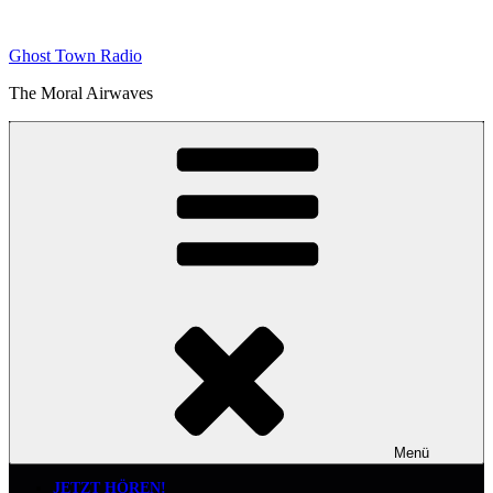
Zum
Inhalt
Ghost Town Radio
springen
The Moral Airwaves
Menü
JETZT HÖREN!