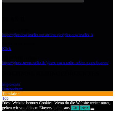
PLAN B
Streaming URL:
https://ghosttownradio.out.airtime.pro/ghosttownradio_b
Im Browser hören:
Klick
Mit SONOS verbinden:
https://ghost-town-radio.de/ghost-town-radio-ueber-sonos-hoeren/
NOCHMAL KLEINGEDRUCKTES
Impressum
Datenschutz
Translate »
Top
Diese Website benutzt Cookies. Wenn du die Website weiter nutzt,
gehen wir von deinem Einverständnis aus.
OK
Nein