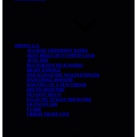
SHOWS A-G
AGGRAR NIEDERHOF RADIO
ALEX HELLCAT’S COFFIN CLUB
AVOCADO
BLUTGRÄTSCHE 05 RADIO
BRAIN DAMAGE
DER KLINGENDE WOLPERTINGER
DANCEHALL BOOOM!
DAWNING OF A NEW ERROR
DEUTSCHSTUNDE
DEVIANT DISCO
ECLECTIC STYLES MIT DJ PEE
ER-EM ON AIR
FLAKE
FRIDAY NIGHT LIVE