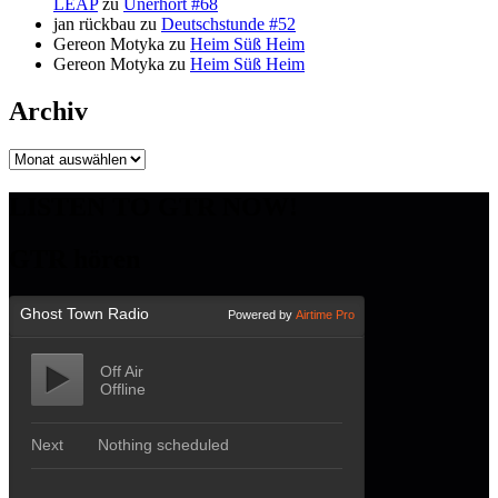
LEAP
zu
Unerhört #68
jan rückbau
zu
Deutschstunde #52
Gereon Motyka
zu
Heim Süß Heim
Gereon Motyka
zu
Heim Süß Heim
Archiv
Archiv
LISTEN TO GTR NOW!
GTR hören