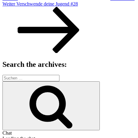
Nächster
Weiter
Verschwende deine Jugend #28
Beitrag
Search the archives:
Suche
nach:
Suchen
Chat