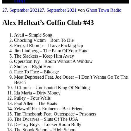
CHAT
Veröffentlicht
27. September 2021
27. September 2021
von
Ghost Town Radio
am
Alex Hellcat’s Coffin Club #43
Avail – Simple Song
Chocking Victim – Born To Die
Frenzal Rhomb – I Love Fucking Up
Jim Lindberg – The Palm Of Your Hand
The Slackers – Keep Him Away
Operation Ivy – Room Without A Window
Shotter – Right Here
Face To Face – Bikeage
Meat Depressed Feat. Joe Queer – I Don’t Wanna Go To The
Beach
J Church – Undisputed King Of Nothing
Ida Maria – Dirty Money
Pulley – Four Walls
Paul Allen – The Boats
Yelawolf Feat. Eminem – Best Friend
Tim Timebomb Feat. Outerspace – Prisoners
The Dwarves – Sluts Of The USA
Destroy Boys – Locker Room Bully
The Spook School – High School