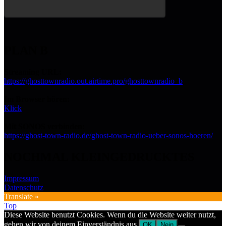
PLAN B
Streaming URL:
https://ghosttownradio.out.airtime.pro/ghosttownradio_b
Im Browser hören:
Klick
Mit SONOS verbinden:
https://ghost-town-radio.de/ghost-town-radio-ueber-sonos-hoeren/
NOCHMAL KLEINGEDRUCKTES
Impressum
Datenschutz
Translate »
Top
Diese Website benutzt Cookies. Wenn du die Website weiter nutzt,
gehen wir von deinem Einverständnis aus.
OK
Nein