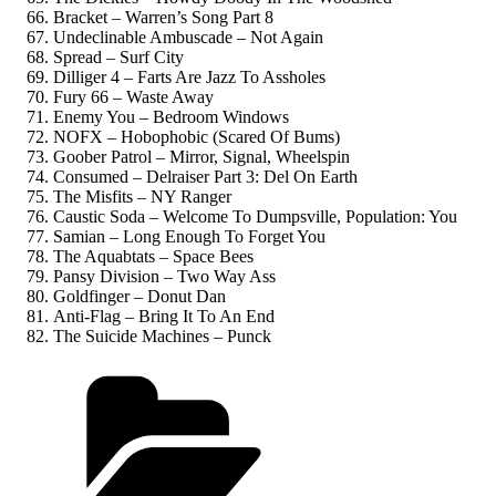
Bracket – Warren’s Song Part 8
Undeclinable Ambuscade – Not Again
Spread – Surf City
Dilliger 4 – Farts Are Jazz To Assholes
Fury 66 – Waste Away
Enemy You – Bedroom Windows
NOFX – Hobophobic (Scared Of Bums)
Goober Patrol – Mirror, Signal, Wheelspin
Consumed – Delraiser Part 3: Del On Earth
The Misfits – NY Ranger
Caustic Soda – Welcome To Dumpsville, Population: You
Samian – Long Enough To Forget You
The Aquabtats – Space Bees
Pansy Division – Two Way Ass
Goldfinger – Donut Dan
Anti-Flag – Bring It To An End
The Suicide Machines – Punck
Kategorien