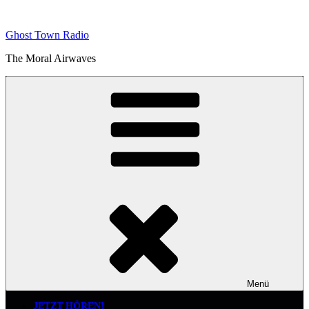
Zum
Inhalt
Ghost Town Radio
springen
The Moral Airwaves
Menü
JETZT HÖREN!