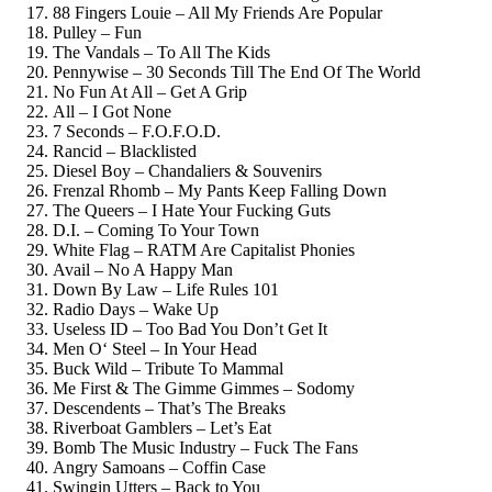
88 Fingers Louie – All My Friends Are Popular
Pulley – Fun
The Vandals – To All The Kids
Pennywise – 30 Seconds Till The End Of The World
No Fun At All – Get A Grip
All – I Got None
7 Seconds – F.O.F.O.D.
Rancid – Blacklisted
Diesel Boy – Chandaliers & Souvenirs
Frenzal Rhomb – My Pants Keep Falling Down
The Queers – I Hate Your Fucking Guts
D.I. – Coming To Your Town
White Flag – RATM Are Capitalist Phonies
Avail – No A Happy Man
Down By Law – Life Rules 101
Radio Days – Wake Up
Useless ID – Too Bad You Don’t Get It
Men O‘ Steel – In Your Head
Buck Wild – Tribute To Mammal
Me First & The Gimme Gimmes – Sodomy
Descendents – That’s The Breaks
Riverboat Gamblers – Let’s Eat
Bomb The Music Industry – Fuck The Fans
Angry Samoans – Coffin Case
Swingin Utters – Back to You