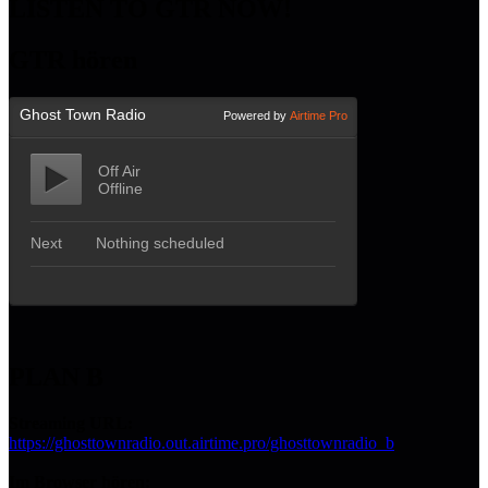
LISTEN TO GTR NOW!
GTR hören
PLAN B
Streaming URL:
https://ghosttownradio.out.airtime.pro/ghosttownradio_b
Im Browser hören: