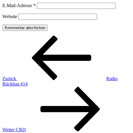
E-Mail-Adresse
*
Website
Beitragsnavigation
Vorheriger
Beitrag
Zurück
Radio
Rückbau #14
Nächster
Beitrag
Weiter
CRD