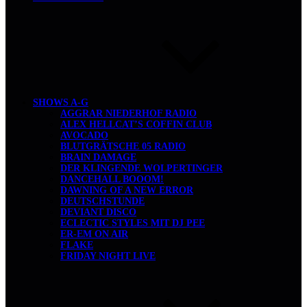
SHOWS A-G
AGGRAR NIEDERHOF RADIO
ALEX HELLCAT’S COFFIN CLUB
AVOCADO
BLUTGRÄTSCHE 05 RADIO
BRAIN DAMAGE
DER KLINGENDE WOLPERTINGER
DANCEHALL BOOOM!
DAWNING OF A NEW ERROR
DEUTSCHSTUNDE
DEVIANT DISCO
ECLECTIC STYLES MIT DJ PEE
ER-EM ON AIR
FLAKE
FRIDAY NIGHT LIVE