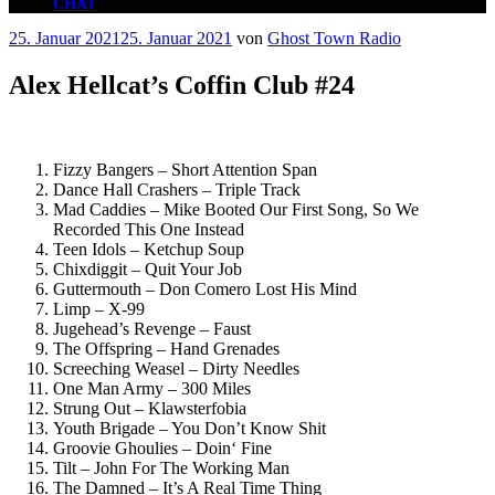
CHAT
Veröffentlicht
25. Januar 2021
25. Januar 2021
von
Ghost Town Radio
am
Alex Hellcat’s Coffin Club #24
Fizzy Bangers – Short Attention Span
Dance Hall Crashers – Triple Track
Mad Caddies – Mike Booted Our First Song, So We
Recorded This One Instead
Teen Idols – Ketchup Soup
Chixdiggit – Quit Your Job
Guttermouth – Don Comero Lost His Mind
Limp – X-99
Jugehead’s Revenge – Faust
The Offspring – Hand Grenades
Screeching Weasel – Dirty Needles
One Man Army – 300 Miles
Strung Out – Klawsterfobia
Youth Brigade – You Don’t Know Shit
Groovie Ghoulies – Doin‘ Fine
Tilt – John For The Working Man
The Damned – It’s A Real Time Thing