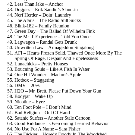
Less Than Jake – Anchor
Dogpiss – Erik Sandin’s Stand-in
Nerf Herder – Doin‘ Laundry
The Ataris – The Radio Still Sucks
Blink-182 – Family Reunion
Green Day – The Ballad Of Wilhelm Fink
The Mr. T Experience – Told You Once
Lagwagon – Randal Gets Drunk
Unwritten Law – Armageddon Singalong
AFI – Hearts Frozen Solid, Thawed Once More By The
Spring Of Rage, Despair And Hopelessness
Lunachicks – Pretty Houses
Boucning Souls – Like A Fish In Water
One Hit Wonder – Madam’s Apple
Hotbox – Staggering
DMV – 20%
H2O – Mr. Brett, Please Put Down Your Gun
Bodyjar – Wake Up
Nicotine – Eyez
Ten Foot Pole – I Don’t Mind
Bad Religion – Out Of Hand
Satanic Surfers – Another Stale Cartoon
Good Riddance – Overcoming Learned Behavior
No Use For A Name – Sara Fisher
The Dickies – Howdy Doody In The Woodshed