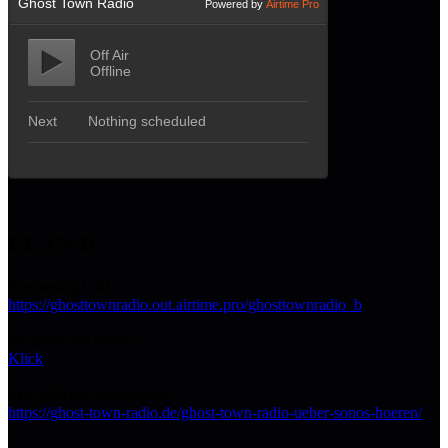
PLAN B
Streaming URL:
https://ghosttownradio.out.airtime.pro/ghosttownradio_b
Im Browser hören:
Klick
Mit SONOS verbinden:
https://ghost-town-radio.de/ghost-town-radio-ueber-sonos-hoeren/