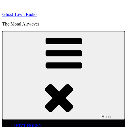
Zum
Inhalt
Ghost Town Radio
springen
The Moral Airwaves
Menü
JETZT HÖREN!