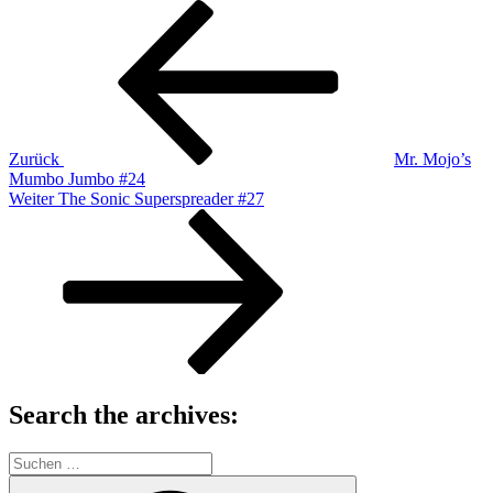
Beitragsnavigation
Vorheriger
Beitrag
Zurück
Mr. Mojo’s
Mumbo Jumbo #24
Nächster
Weiter
The Sonic Superspreader #27
Beitrag
Search the archives:
Suche
nach:
Suchen