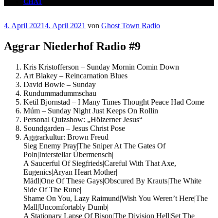
CHAT
Veröffentlicht
4. April 2021
4. April 2021
von
Ghost Town Radio
am
Aggrar Niederhof Radio #9
Kris Kristofferson – Sunday Mornin Comin Down
Art Blakey – Reincarnation Blues
David Bowie – Sunday
Rundummadummschau
Ketil Bjornstad – I Many Times Thought Peace Had Come
Múm – Sunday Night Just Keeps On Rollin
Personal Quizshow: „Hölzerner Jesus“
Soundgarden – Jesus Christ Pose
Aggrarkultur: Brown Freud
Sieg Enemy Pray|The Sniper At The Gates Of
Poln|Interstellar Übermensch|
A Saucerful Of Siegfrieds|Careful With That Axe,
Eugenics|Aryan Heart Mother|
Mädl|One Of These Gays|Obscured By Krauts|The White
Side Of The Rune|
Shame On You, Lazy Raimund|Wish You Weren’t Here|The
Mall|Uncomfortably Dumb|
A Stationary Lapse Of Bison|The Division Hell|Set The