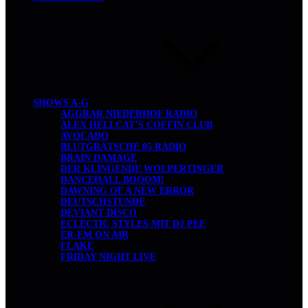
SHOWS A-G
AGGRAR NIEDERHOF RADIO
ALEX HELLCAT’S COFFIN CLUB
AVOCADO
BLUTGRÄTSCHE 05 RADIO
BRAIN DAMAGE
DER KLINGENDE WOLPERTINGER
DANCEHALL BOOOM!
DAWNING OF A NEW ERROR
DEUTSCHSTUNDE
DEVIANT DISCO
ECLECTIC STYLES MIT DJ PEE
ER-EM ON AIR
FLAKE
FRIDAY NIGHT LIVE