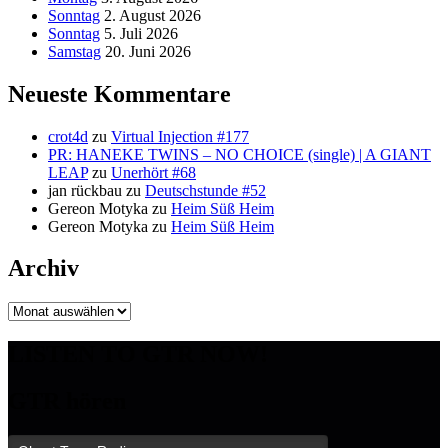
Sonntag
2. August 2026
Sonntag
5. Juli 2026
Samstag
20. Juni 2026
Neueste Kommentare
crot4d
zu
Virtual Injection #177
PR: HANEKE TWINS – NO CHOICE (single) | A GIANT
LEAP
zu
Unerhört #68
jan rückbau
zu
Deutschstunde #52
Gereon Motyka
zu
Heim Süß Heim
Gereon Motyka
zu
Heim Süß Heim
Archiv
Archiv
LISTEN TO GTR NOW!
GTR hören