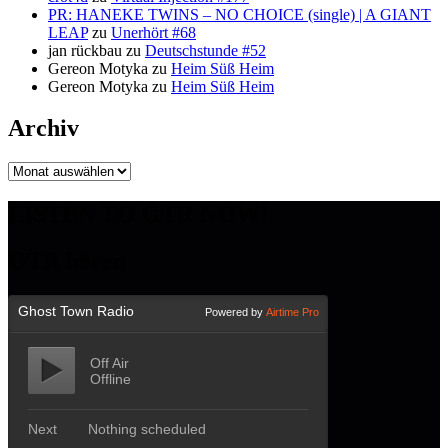
PR: HANEKE TWINS – NO CHOICE (single) | A GIANT
LEAP
zu
Unerhört #68
jan rückbau
zu
Deutschstunde #52
Gereon Motyka
zu
Heim Süß Heim
Gereon Motyka
zu
Heim Süß Heim
Archiv
Archiv
LISTEN TO GTR NOW!
GTR hören