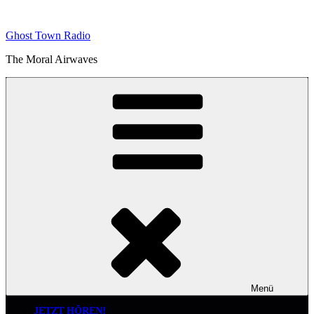
Zum
Inhalt
Ghost Town Radio
springen
The Moral Airwaves
Menü
JETZT HÖREN!