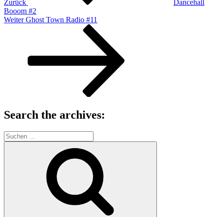
Zurück
Dancehall
Booom #2
Nächster
Weiter
Ghost Town Radio #11
Beitrag
Search the archives:
Suche
nach:
Suchen