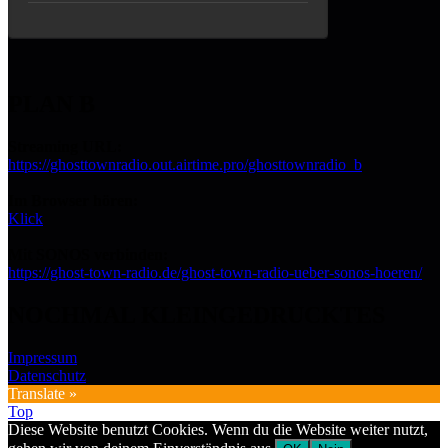
PLAN B
Streaming URL:
https://ghosttownradio.out.airtime.pro/ghosttownradio_b
Im Browser hören:
Klick
Mit SONOS verbinden:
https://ghost-town-radio.de/ghost-town-radio-ueber-sonos-hoeren/
NOCHMAL KLEINGEDRUCKTES
Impressum
Datenschutz
Translate »
Top
Diese Website benutzt Cookies. Wenn du die Website weiter nutzt,