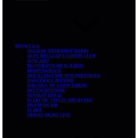
SHOWS A-G
AGGRAR NIEDERHOF RADIO
ALEX HELLCAT’S COFFIN CLUB
AVOCADO
BLUTGRÄTSCHE 05 RADIO
BRAIN DAMAGE
DER KLINGENDE WOLPERTINGER
DANCEHALL BOOOM!
DAWNING OF A NEW ERROR
DEUTSCHSTUNDE
DEVIANT DISCO
ECLECTIC STYLES MIT DJ PEE
ER-EM ON AIR
FLAKE
FRIDAY NIGHT LIVE