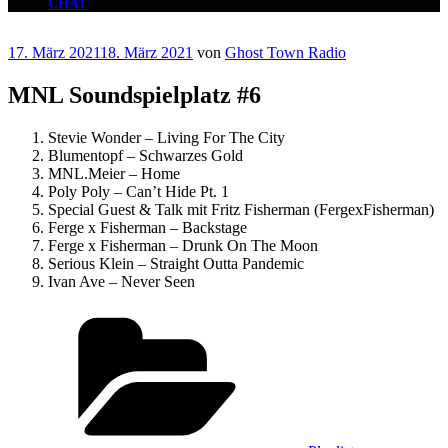
CHAT
Veröffentlicht
17. März 2021
18. März 2021
von
Ghost Town Radio
am
MNL Soundspielplatz #6
Stevie Wonder – Living For The City
Blumentopf – Schwarzes Gold
MNL.Meier – Home
Poly Poly – Can’t Hide Pt. 1
Special Guest & Talk mit Fritz Fisherman (FergexFisherman)
Ferge x Fisherman – Backstage
Ferge x Fisherman – Drunk On The Moon
Serious Klein – Straight Outta Pandemic
Ivan Ave – Never Seen
Kategorien