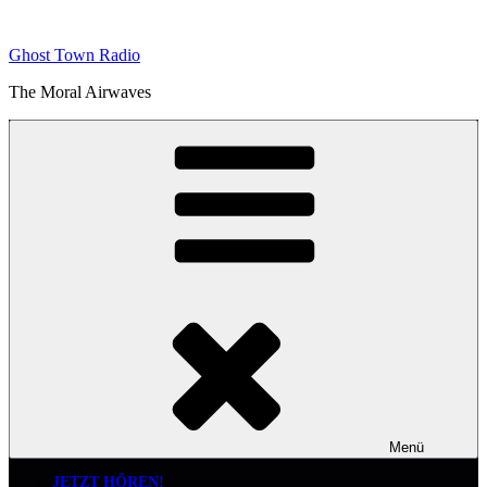
Zum
Inhalt
Ghost Town Radio
springen
The Moral Airwaves
Menü
JETZT HÖREN!