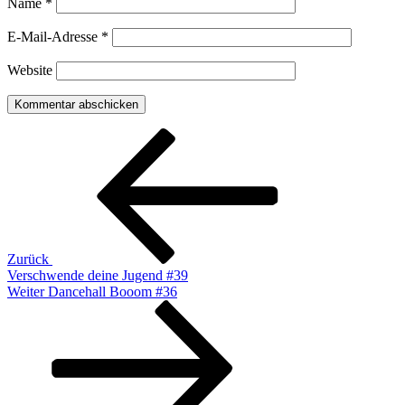
Name
*
E-Mail-Adresse
*
Website
Beitragsnavigation
Vorheriger
Beitrag
Zurück
Verschwende deine Jugend #39
Nächster
Weiter
Dancehall Booom #36
Beitrag