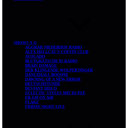
SHOWS A-G
AGGRAR NIEDERHOF RADIO
ALEX HELLCAT’S COFFIN CLUB
AVOCADO
BLUTGRÄTSCHE 05 RADIO
BRAIN DAMAGE
DER KLINGENDE WOLPERTINGER
DANCEHALL BOOOM!
DAWNING OF A NEW ERROR
DEUTSCHSTUNDE
DEVIANT DISCO
ECLECTIC STYLES MIT DJ PEE
ER-EM ON AIR
FLAKE
FRIDAY NIGHT LIVE