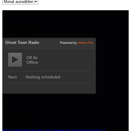
Archiv
LISTEN TO GTR NOW!
GTR hören
PLAN B
Streaming URL:
https://ghosttownradio.out.airtime.pro/ghosttownradio_b