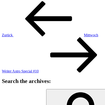
Beitragsnavigation
Vorheriger
Beitrag
Zurück
Mittwoch
Nächster
Beitrag
Weiter
Astro Special #10
Search the archives:
Suche
nach: