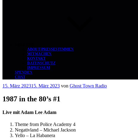
ÜBER UNS
ABOUT/PRESSESTIMMEN
MITMACHEN
KONTAKT
DATENSCHUTZ
IMPRESSUM
SPENDEN
CHAT
Veröffentlicht
15. März 2023
15. März 2023
von
Ghost Town Radio
am
1987 in the 80’s #1
Live mit Adam Lee Adam
Theme from Police Academy 4
Negativland – Michael Jackson
Yello – La Habanera