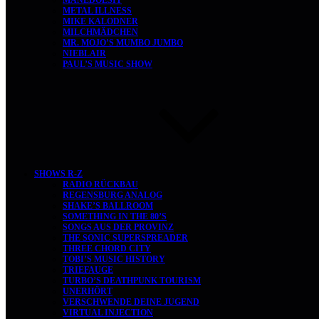
MANEDOESIT
METAL ILLNESS
MIKE KALODNER
MILCHMÄDCHEN
MR. MOJO’S MUMBO JUMBO
NIEBLAIR
PAUL’S MUSIC SHOW
SHOWS R-Z
RADIO RÜCKBAU
REGENSBURG ANALOG
SHAKE’S BALLROOM
SOMETHING IN THE 80’S
SONGS AUS DER PROVINZ
THE SONIC SUPERSPREADER
THREE CHORD CITY
TOBI’S MUSIC HISTORY
TRIEFAUGE
TURBO’S DEATHPUNK TOURISM
UNERHÖRT
VERSCHWENDE DEINE JUGEND
VIRTUAL INJECTION