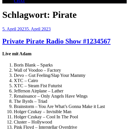
CHAT
Schlagwort:
Pirate
Veröffentlicht
5. April 2023
5. April 2023
am
Private Pirate Radio Show #1234567
Live mit Adam
Boris Blank – Sparks
Wall of Voodoo – Factory
Devo – Gut Feeling/Slap Your Mammy
XTC – Cairo
XTC – Steam Fist Futurist
Jefferson Airplane – Lather
Renaissance – Only Angels Have Wings
The Byrds – Triad
Brainstorm – You Are What’s Gonna Make it Last
Holger Czukay – Invisible Man
Holger Czukay – Cool In The Pool
Cluster – Hollywood
Pink Floyd – Interstellar Overdrive