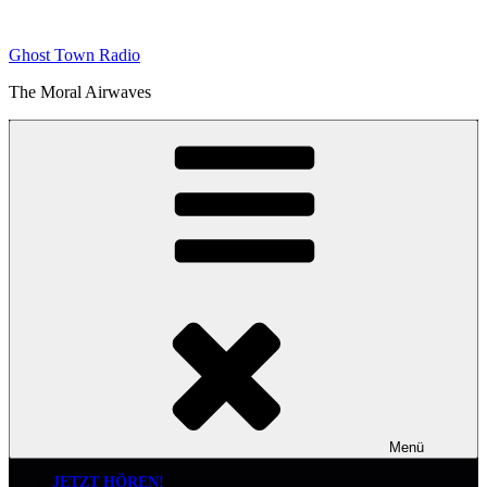
Zum
Inhalt
Ghost Town Radio
springen
The Moral Airwaves
Menü
JETZT HÖREN!