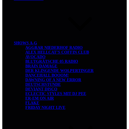
SHOWS A-G
AGGRAR NIEDERHOF RADIO
ALEX HELLCAT’S COFFIN CLUB
AVOCADO
BLUTGRÄTSCHE 05 RADIO
BRAIN DAMAGE
DER KLINGENDE WOLPERTINGER
DANCEHALL BOOOM!
DAWNING OF A NEW ERROR
DEUTSCHSTUNDE
DEVIANT DISCO
ECLECTIC STYLES MIT DJ PEE
ER-EM ON AIR
FLAKE
FRIDAY NIGHT LIVE