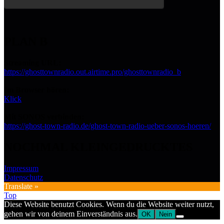
PLAN B
Streaming URL:
https://ghosttownradio.out.airtime.pro/ghosttownradio_b
Im Browser hören:
Klick
Mit SONOS verbinden:
https://ghost-town-radio.de/ghost-town-radio-ueber-sonos-hoeren/
NOCHMAL KLEINGEDRUCKTES
Impressum
Datenschutz
Translate »
Top
Diese Website benutzt Cookies. Wenn du die Website weiter nutzt,
gehen wir von deinem Einverständnis aus.
OK
Nein