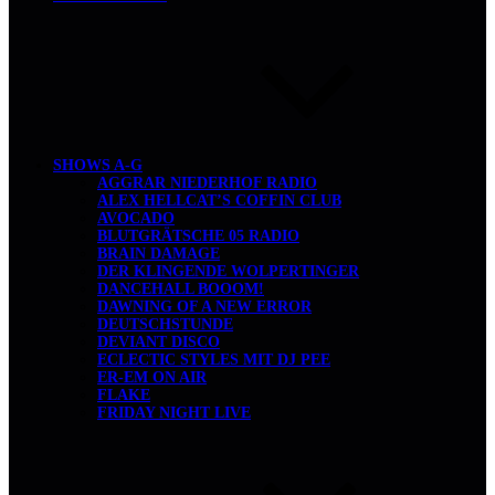
SHOWS A-G
AGGRAR NIEDERHOF RADIO
ALEX HELLCAT’S COFFIN CLUB
AVOCADO
BLUTGRÄTSCHE 05 RADIO
BRAIN DAMAGE
DER KLINGENDE WOLPERTINGER
DANCEHALL BOOOM!
DAWNING OF A NEW ERROR
DEUTSCHSTUNDE
DEVIANT DISCO
ECLECTIC STYLES MIT DJ PEE
ER-EM ON AIR
FLAKE
FRIDAY NIGHT LIVE