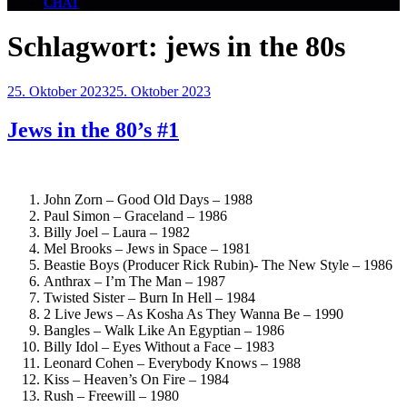
CHAT
Schlagwort:
jews in the 80s
Veröffentlicht
25. Oktober 2023
25. Oktober 2023
am
Jews in the 80’s #1
John Zorn – Good Old Days – 1988
Paul Simon – Graceland – 1986
Billy Joel – Laura – 1982
Mel Brooks – Jews in Space – 1981
Beastie Boys (Producer Rick Rubin)- The New Style – 1986
Anthrax – I’m The Man – 1987
Twisted Sister – Burn In Hell – 1984
2 Live Jews – As Kosha As They Wanna Be – 1990
Bangles – Walk Like An Egyptian – 1986
Billy Idol – Eyes Without a Face – 1983
Leonard Cohen – Everybody Knows – 1988
Kiss – Heaven’s On Fire – 1984
Rush – Freewill – 1980