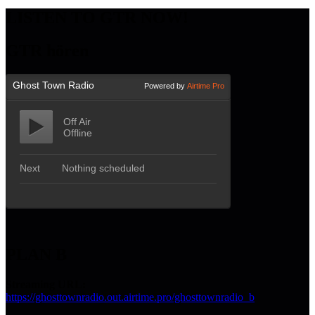
LISTEN TO GTR NOW!
GTR hören
PLAN B
Streaming URL:
https://ghosttownradio.out.airtime.pro/ghosttownradio_b