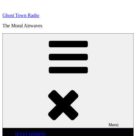
Zum
Inhalt
Ghost Town Radio
springen
The Moral Airwaves
Menü
JETZT HÖREN!