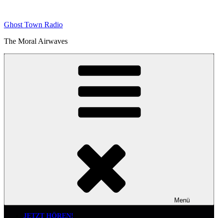
Zum
Inhalt
Ghost Town Radio
springen
The Moral Airwaves
Menü
JETZT HÖREN!