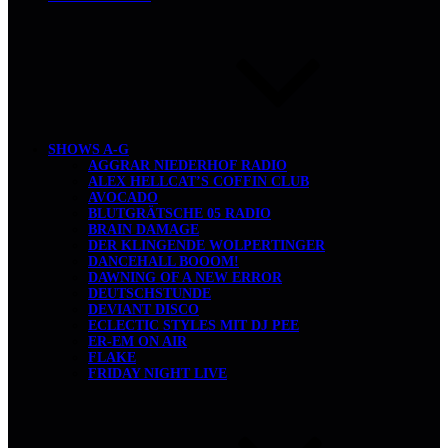
SHOWS A-G
AGGRAR NIEDERHOF RADIO
ALEX HELLCAT’S COFFIN CLUB
AVOCADO
BLUTGRÄTSCHE 05 RADIO
BRAIN DAMAGE
DER KLINGENDE WOLPERTINGER
DANCEHALL BOOOM!
DAWNING OF A NEW ERROR
DEUTSCHSTUNDE
DEVIANT DISCO
ECLECTIC STYLES MIT DJ PEE
ER-EM ON AIR
FLAKE
FRIDAY NIGHT LIVE