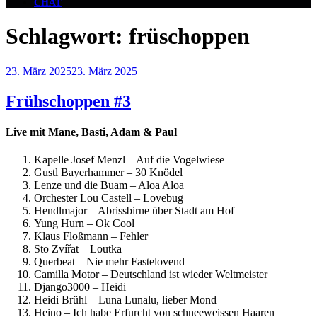
CHAT
Schlagwort:
früschoppen
Veröffentlicht
23. März 2025
23. März 2025
am
Frühschoppen #3
Live mit Mane, Basti, Adam & Paul
Kapelle Josef Menzl – Auf die Vogelwiese
Gustl Bayerhammer – 30 Knödel
Lenze und die Buam – Aloa Aloa
Orchester Lou Castell – Lovebug
Hendlmajor – Abrissbirne über Stadt am Hof
Yung Hurn – Ok Cool
Klaus Floßmann – Fehler
Sto Zvířat – Loutka
Querbeat – Nie mehr Fastelovend
Camilla Motor – Deutschland ist wieder Weltmeister
Django3000 – Heidi
Heidi Brühl – Luna Lunalu, lieber Mond
Heino – Ich habe Erfurcht von schneeweissen Haaren