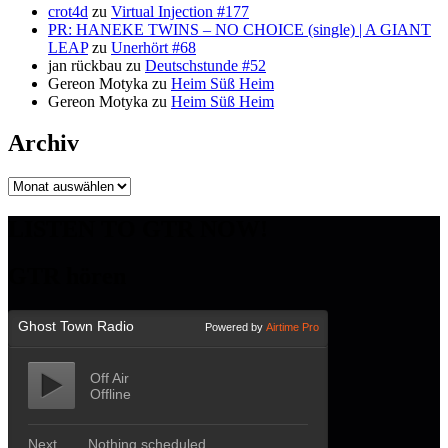
crot4d
zu
Virtual Injection #177
PR: HANEKE TWINS – NO CHOICE (single) | A GIANT
LEAP
zu
Unerhört #68
jan rückbau
zu
Deutschstunde #52
Gereon Motyka
zu
Heim Süß Heim
Gereon Motyka
zu
Heim Süß Heim
Archiv
Archiv
LISTEN TO GTR NOW!
GTR hören