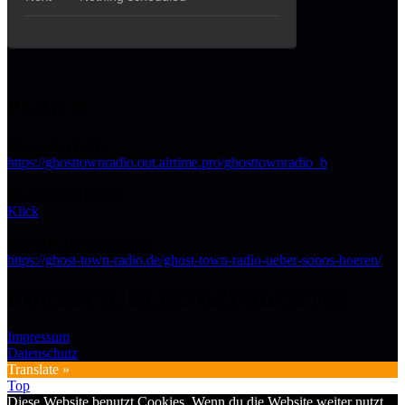
PLAN B
Streaming URL:
https://ghosttownradio.out.airtime.pro/ghosttownradio_b
Im Browser hören:
Klick
Mit SONOS verbinden:
https://ghost-town-radio.de/ghost-town-radio-ueber-sonos-hoeren/
NOCHMAL KLEINGEDRUCKTES
Impressum
Datenschutz
Translate »
Top
Diese Website benutzt Cookies. Wenn du die Website weiter nutzt,